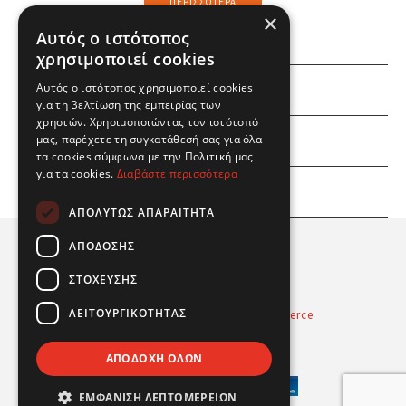
ΠΕΡΙΣΣΌΤΕΡΑ
×
Αυτός ο ιστότοπος
χρησιμοποιεί cookies
Αυτός ο ιστότοπος χρησιμοποιεί cookies
ΕΜΕΙΣ
για τη βελτίωση της εμπειρίας των
χρηστών. Χρησιμοποιώντας τον ιστότοπό
ΕΣΕΙΣ
μας, παρέχετε τη συγκατάθεσή σας για όλα
τα cookies σύμφωνα με την Πολιτική μας
για τα cookies.
Διαβάστε περισσότερα
ΠΛΗΡΟΦΟΡΙΕΣ
ΑΠΟΛΎΤΩΣ ΑΠΑΡΑΊΤΗΤΑ
ΑΠΌΔΟΣΗΣ
ΣΤΌΧΕΥΣΗΣ
ΛΕΙΤΟΥΡΓΙΚΌΤΗΤΑΣ
Powered by
Radicode
-
nopCommerce
© 2026 Real Fun Toys
ΑΠΟΔΟΧΉ ΌΛΩΝ
ΕΜΦΆΝΙΣΗ ΛΕΠΤΟΜΕΡΕΙΏΝ