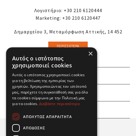
Λογιστήριο:
+30 210 6120444
Marketing:
+30 210 6120447
Δημαρχείου 3, Μεταμόρφωση Αττικής, 14 452
ΠΕΡΙΣΣΌΤΕΡΑ
×
Αυτός ο ιστότοπος
χρησιμοποιεί cookies
Αυτός ο ιστότοπος χρησιμοποιεί cookies
ΕΜΕΙΣ
για τη βελτίωση της εμπειρίας των
χρηστών. Χρησιμοποιώντας τον ιστότοπό
ΕΣΕΙΣ
μας, παρέχετε τη συγκατάθεσή σας για όλα
τα cookies σύμφωνα με την Πολιτική μας
για τα cookies.
Διαβάστε περισσότερα
ΠΛΗΡΟΦΟΡΙΕΣ
ΑΠΟΛΎΤΩΣ ΑΠΑΡΑΊΤΗΤΑ
ΑΠΌΔΟΣΗΣ