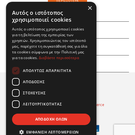
ΠΕΡΙΣΣΌΤΕΡΑ
×
Αυτός ο ιστότοπος
χρησιμοποιεί cookies
Αυτός ο ιστότοπος χρησιμοποιεί cookies
ΕΜΕΙΣ
για τη βελτίωση της εμπειρίας των
χρηστών. Χρησιμοποιώντας τον ιστότοπό
ΕΣΕΙΣ
μας, παρέχετε τη συγκατάθεσή σας για όλα
τα cookies σύμφωνα με την Πολιτική μας
για τα cookies.
Διαβάστε περισσότερα
ΠΛΗΡΟΦΟΡΙΕΣ
ΑΠΟΛΎΤΩΣ ΑΠΑΡΑΊΤΗΤΑ
ΑΠΌΔΟΣΗΣ
ΣΤΌΧΕΥΣΗΣ
ΛΕΙΤΟΥΡΓΙΚΌΤΗΤΑΣ
Powered by
Radicode
-
nopCommerce
© 2026 Real Fun Toys
ΑΠΟΔΟΧΉ ΌΛΩΝ
ΕΜΦΆΝΙΣΗ ΛΕΠΤΟΜΕΡΕΙΏΝ