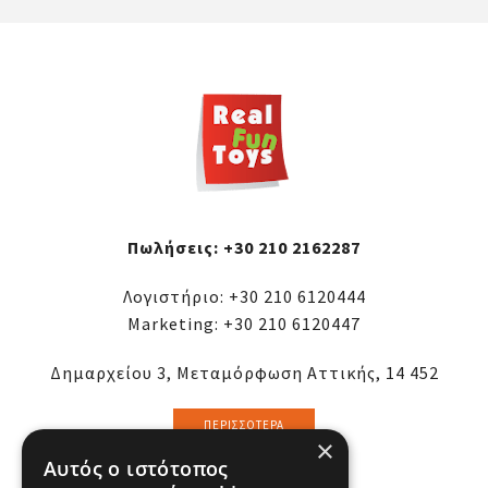
κάνοντας το παιχνίδι ακόμα πιο
διαθέτουμε θεματικά εργαστήρια που
συναρπαστικό!
επιτρέπουν στα παιδιά να
πειραματιστούν με χρώματα, σχήματα
και νέες τεχνικές, ενισχύοντας τη
δημιουργική έκφραση.
Πωλήσεις:
+30 210 2162287
Λογιστήριο:
+30 210 6120444
Marketing:
+30 210 6120447
Δημαρχείου 3, Μεταμόρφωση Αττικής, 14 452
ΠΕΡΙΣΣΌΤΕΡΑ
×
Αυτός ο ιστότοπος