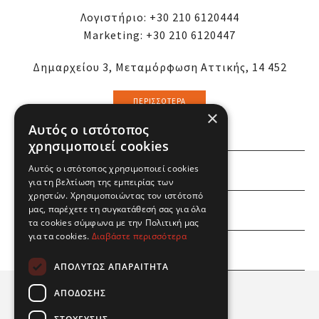
Λογιστήριο:
+30 210 6120444
Marketing:
+30 210 6120447
Δημαρχείου 3, Μεταμόρφωση Αττικής, 14 452
ΠΕΡΙΣΣΌΤΕΡΑ
×
Αυτός ο ιστότοπος
χρησιμοποιεί cookies
ΕΜΕΙΣ
Αυτός ο ιστότοπος χρησιμοποιεί cookies
για τη βελτίωση της εμπειρίας των
χρηστών. Χρησιμοποιώντας τον ιστότοπό
ΕΣΕΙΣ
μας, παρέχετε τη συγκατάθεσή σας για όλα
τα cookies σύμφωνα με την Πολιτική μας
για τα cookies.
Διαβάστε περισσότερα
ΠΛΗΡΟΦΟΡΙΕΣ
ΑΠΟΛΎΤΩΣ ΑΠΑΡΑΊΤΗΤΑ
ΑΠΌΔΟΣΗΣ