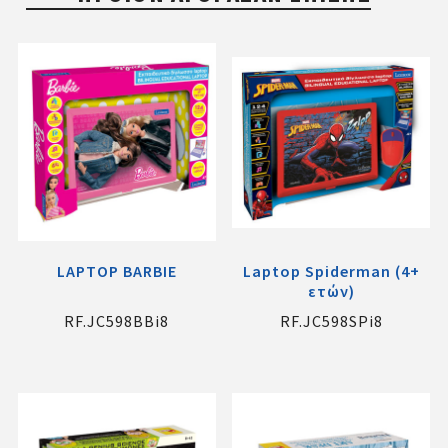
LAPTOP BARBIE
Laptop Spiderman (4+
ετών)
RF.JC598BBi8
RF.JC598SPi8