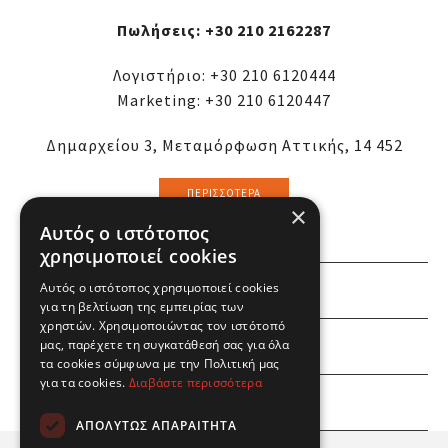
Πωλήσεις:
+30 210 2162287
Λογιστήριο:
+30 210 6120444
Marketing:
+30 210 6120447
Δημαρχείου 3, Μεταμόρφωση Αττικής, 14 452
ΠΕΡΙΣΣΌΤΕΡΑ
×
Αυτός ο ιστότοπος
χρησιμοποιεί cookies
ΕΜΕΙΣ
Αυτός ο ιστότοπος χρησιμοποιεί cookies
για τη βελτίωση της εμπειρίας των
χρηστών. Χρησιμοποιώντας τον ιστότοπό
ΕΣΕΙΣ
μας, παρέχετε τη συγκατάθεσή σας για όλα
τα cookies σύμφωνα με την Πολιτική μας
για τα cookies.
Διαβάστε περισσότερα
ΠΛΗΡΟΦΟΡΙΕΣ
ΑΠΟΛΎΤΩΣ ΑΠΑΡΑΊΤΗΤΑ