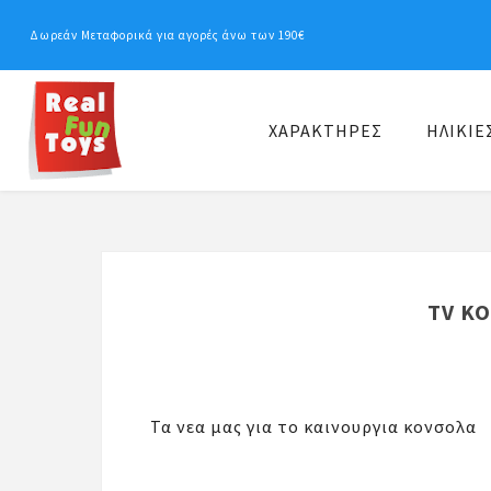
Δωρεάν Μεταφορικά για αγορές άνω των 190€
ΧΑΡΑΚΤΗΡΕΣ
ΗΛΙΚΙΕ
Παιχνί
Cra-z-Art
1 ετών
Παιχνί
BARBIE
FRO
έως 2 
TV ΚΟ
Παιχνί
έως 3 
MINNIE MOUSE
CAR
Παιχνί
έως 5 
Τα νεα μας για το καινουργια κονσολα
Παιχνί
έως 7 