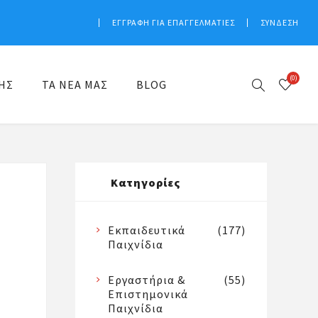
ΕΓΓΡΑΦΉ ΓΙΑ ΕΠΑΓΓΕΛΜΑΤΊΕΣ
ΣΎΝΔΕΣΗ
(0)
ΉΣ
ΤΑ ΝΈΑ ΜΑΣ
BLOG
ch
PEPPA
Κατηγορίες
MICKEY MOUSE
Εκπαιδευτικά
(177)
Παιχνίδια
Εργαστήρια &
(55)
Επιστημονικά
Παιχνίδια