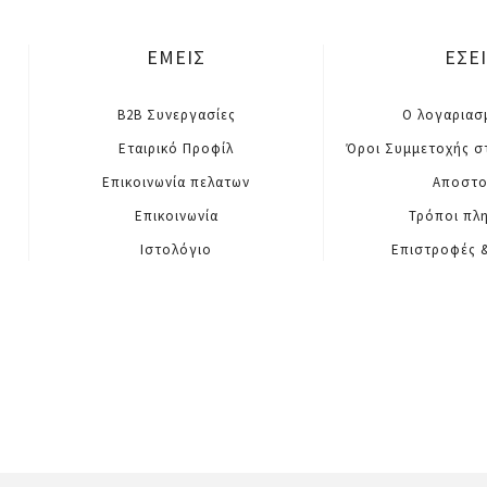
ΕΜΕΙΣ
ΕΣΕ
B2B Συνεργασίες
Ο λογαριασ
Εταιρικό Προφίλ
Όροι Συμμετοχής σ
Επικοινωνία πελατων
Αποστο
Επικοινωνία
Τρόποι πλ
Ιστολόγιο
Επιστροφές 