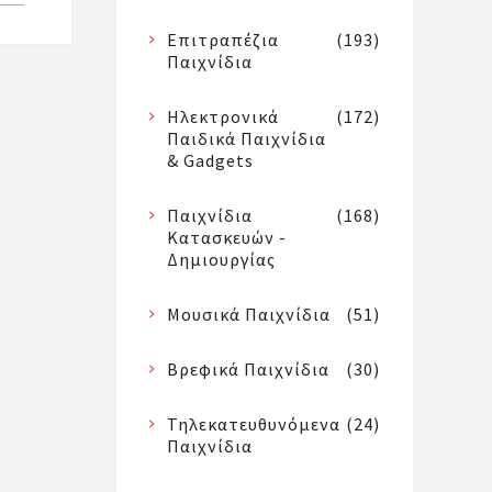
Επιτραπέζια
(193)
Παιχνίδια
Ηλεκτρονικά
(172)
Παιδικά Παιχνίδια
& Gadgets
Παιχνίδια
(168)
Κατασκευών -
Δημιουργίας
Μουσικά Παιχνίδια
(51)
Βρεφικά Παιχνίδια
(30)
Τηλεκατευθυνόμενα
(24)
Παιχνίδια