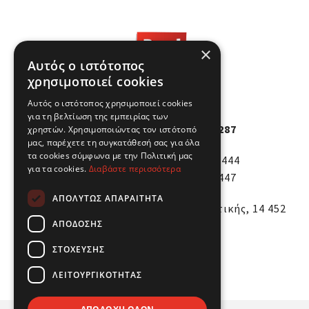
×
Αυτός ο ιστότοπος
χρησιμοποιεί cookies
Αυτός ο ιστότοπος χρησιμοποιεί cookies
για τη βελτίωση της εμπειρίας των
Πωλήσεις:
+30 210 2162287
χρηστών. Χρησιμοποιώντας τον ιστότοπό
μας, παρέχετε τη συγκατάθεσή σας για όλα
τα cookies σύμφωνα με την Πολιτική μας
Λογιστήριο:
+30 210 6120444
για τα cookies.
Διαβάστε περισσότερα
Marketing:
+30 210 6120447
ΑΠΟΛΎΤΩΣ ΑΠΑΡΑΊΤΗΤΑ
Δημαρχείου 3, Μεταμόρφωση Αττικής, 14 452
ΑΠΌΔΟΣΗΣ
ΠΕΡΙΣΣΌΤΕΡΑ
ΣΤΌΧΕΥΣΗΣ
ΛΕΙΤΟΥΡΓΙΚΌΤΗΤΑΣ