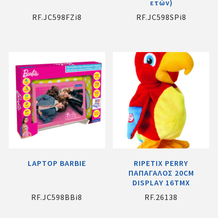
ετών)
RF.JC598FZi8
RF.JC598SPi8
LAPTOP BARBIE
RIPETIX PERRY
ΠΑΠΑΓΑΛΟΣ 20CM
DISPLAY 16ΤΜΧ
RF.JC598BBi8
RF.26138