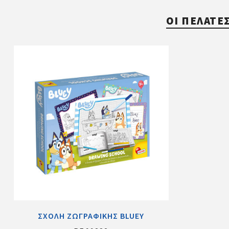
ΟΙ ΠΕΛΆΤΕ
ΣΧΟΛΗ ΖΩΓΡΑΦΙΚΗΣ BLUEY