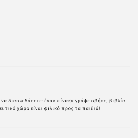
α να διασκεδάσετε: έναν πίνακα γράψε σβήσε, βιβλία
υτικό χώρο είναι φιλικό προς τα παιδιά!