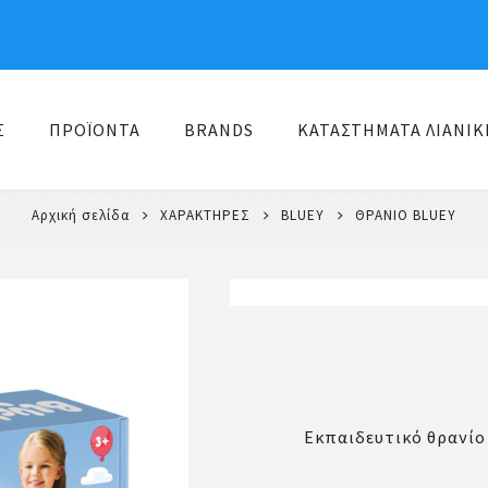
Σ
ΠΡΟΪΟΝΤΑ
BRANDS
ΚΑΤΑΣΤΉΜΑΤΑ ΛΙΑΝΙΚ
Αρχική σελίδα
ΧΑΡΑΚΤΗΡΕΣ
BLUEY
ΘΡΑΝΙΟ BLUEY
δια για μωρά 0 έως
Εκπαιδευτικά Παιχνίδια
Εκπαιδευτικά Παιχνίδια
Παιδικά Επιτραπέζια
Παιδικά Tablet
Χειροτεχνία
Μουσικά Παιχνίδια
GABBY'S DOLLHOUSE
HARIBO
Hello Kitty
Μοντεσσόρι
Παιχνίδια
Τύμπανα
Εργαστήρια &
Εκπαιδευτικά Laptop -
Παιχνίδια Ζωγραφικής
δια για παιδιά 1
Επιστημονικά Παιχνίδια
Προσχολικά
Οικογενειακά
Computers
Μουσικά Παιχνίδια
BIE
FROZEN
Παιδικά Βιβλία
Paw Patrol
ετών
Εκπαιδευτικά Παιχνίδια
Επιτραπέζια Παιχνίδια
Μικρόφωνα - Καραόκε
Επιτραπέζια Παιχνίδια
Παιδικά Walkie Talkies
Δραστηριοτήτων
δια για παιδιά 2
Εκπαιδευτικά Παιχνίδια
Παιδικά Puzzle
Μουσικά Παιχνίδια
Ηλεκτρονικά Παιδικά
Παιδικες Κονσόλες
Σακίδια Ζωγραφικής
ετών
με Γράμματα και
Ντραμς
NIE MOUSE
CAROTINA BABY
SLUMI SCIE
Παιχνίδια & Gadgets
Αριθμούς
Παιδικά Ηχεία και
Προτζέκτορες
δια για παιδιά 3
Μουσικά Παιχνίδια
Παιχνίδια Κατασκευών -
Ακουστικά
Ζωγραφικής
ετών
Εκπαιδευτικά Παιχνίδια
Κιθάρες
Δημιουργίας
Γνώσεων
Επιτραπέζια Παιδικά
Παιχνίδια Ομορφιάς
δια για παιδιά 5
Εκπαιδευτικό θρανίο 
Μουσικά Παιχνίδια
Μουσικά Παιχνίδια
Φωτιστικά
ετών
Αρμόνια