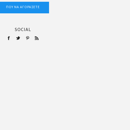
ΠΟΎ ΝΑ ΑΓΟΡΆΣΕΤΕ
SOCIAL