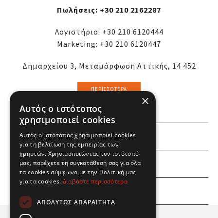
Πωλήσεις:
+30 210 2162287
Λογιστήριο:
+30 210 6120444
Marketing:
+30 210 6120447
Δημαρχείου 3, Μεταμόρφωση Αττικής, 14 452
ΠΕΡΙΣΣΌΤΕΡΑ
×
Αυτός ο ιστότοπος
χρησιμοποιεί cookies
Αυτός ο ιστότοπος χρησιμοποιεί cookies
ΕΜΕΙΣ
για τη βελτίωση της εμπειρίας των
χρηστών. Χρησιμοποιώντας τον ιστότοπό
ΕΣΕΙΣ
μας, παρέχετε τη συγκατάθεσή σας για όλα
τα cookies σύμφωνα με την Πολιτική μας
για τα cookies.
Διαβάστε περισσότερα
ΠΛΗΡΟΦΟΡΙΕΣ
ΑΠΟΛΎΤΩΣ ΑΠΑΡΑΊΤΗΤΑ