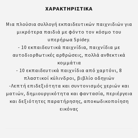
ΧΑΡΑΚΤΗΡΙΣΤΙΚΆ
Μια πλούσια συλλογή εκπαιδευτικών παιχνιδιών για
μικρότερα παιδιά με φόντο τον κόσμο του
υπερήρωα Spidey.
- 10 εκπαιδευτικά παιχνίδια, παιχνίδια με
αυτοδιορθωτικές αρθρώσεις, πολλά ανθεκτικά
κομμάτια
- 10 εκπαιδευτικά παιχνίδια από χαρτόνι, 8
πλαστικοί κύλινδροι, βιβλίο οδηγιών
-Λεπτή επιδεξιότητα και συντονισμός χεριών και
ματιών, δημιουργικότητα και φαντασία, περιέργεια
και δεξιότητες παρατήρησης, αποκωδικοποίηση
εικόνας