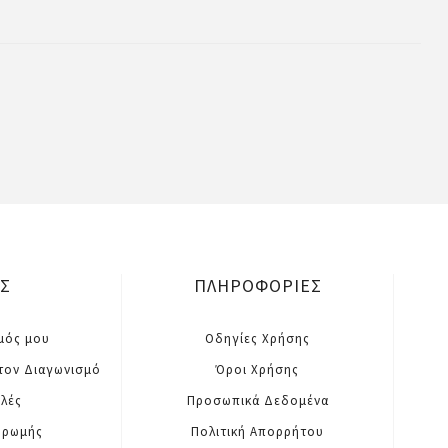
ΙΣ
ΠΛΗΡΟΦΟΡΙΕΣ
μός μου
Οδηγίες Χρήσης
τον Διαγωνισμό
Όροι Χρήσης
λές
Προσωπικά Δεδομένα
ηρωμής
Πολιτική Απορρήτου