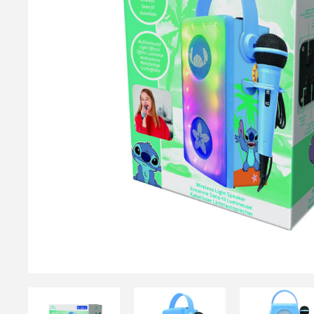
Παιχνί
έως 17
Παιχνί