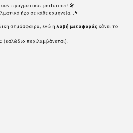
 σαν πραγματικός performer! 🎤
ελματικό ήχο σε κάθε ερμηνεία. 🎶
δική ατμόσφαιρα, ενώ η
λαβή μεταφοράς
κάνει το
C
(καλώδιο περιλαμβάνεται).