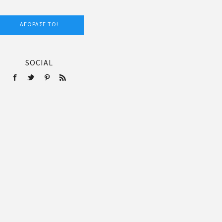
ΑΓΌΡΑΣΈ ΤΟ!
SOCIAL