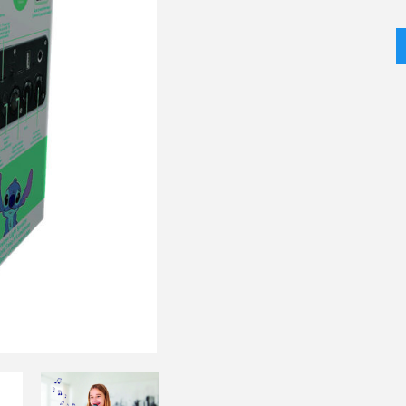
Βρεφικά Παιχνίδια
Παιδικά Ρολόγια
δια για παιδιά 7
Μουσικά Dance Mat
Ξυπνητήρια
 ετών
Τηλεκατευθυνόμενα
Παιχνίδια
Παιδικές Κάμερες
δια για ενήλικες
Λούτρινα