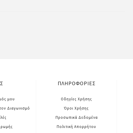
ΙΣ
ΠΛΗΡΟΦΟΡΙΕΣ
μός μου
Οδηγίες Χρήσης
τον Διαγωνισμό
Όροι Χρήσης
λές
Προσωπικά Δεδομένα
ηρωμής
Πολιτική Απορρήτου