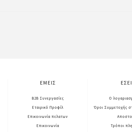
ΕΜΕΙΣ
ΕΣΕ
B2B Συνεργασίες
Ο λογαριασ
Εταιρικό Προφίλ
Όροι Συμμετοχής σ
Επικοινωνία πελατων
Αποστο
Επικοινωνία
Τρόποι πλ