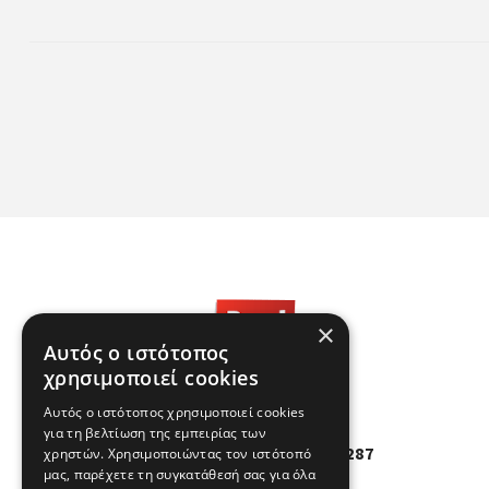
×
Αυτός ο ιστότοπος
χρησιμοποιεί cookies
Αυτός ο ιστότοπος χρησιμοποιεί cookies
για τη βελτίωση της εμπειρίας των
Πωλήσεις:
+30 210 2162287
χρηστών. Χρησιμοποιώντας τον ιστότοπό
μας, παρέχετε τη συγκατάθεσή σας για όλα