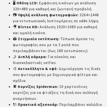
🖥️
Οθόνη LCD:
Εμφάνιση εικόνων με ανάλυση
320×480 για καθαρή και ζωντανή προβολή.
📷
Υψηλή ανάλυση φωτογραφιών:
3264×2448
για εντυπωσιακές λεπτομέρειες σε κάθε λήψη.
🎥
Βίντεο HD:
Ανάλυση 1920×1080 για καθαρή
και ομαλή εικόνα.
🖨️
Στιγμιαία εκτύπωση:
Τύπωσε άμεσα τις
φωτογραφίες σου με τα 3 ρολά που
περιλαμβάνονται (έως 180 εκτυπώσεις).
🤳
Διπλή κάμερα:
Για εύκολες και
διασκεδαστικές selfies.
🎨
Αυτοκόλλητα & εφέ:
Δημιούργησε τις δικές
σου φωτογραφίες με δημιουργικά φίλτρα και
σχέδια.
🕷️
Κορνίζες Spiderman:
10 χαρτονένιες
κορνίζες για να φτιάξεις τη δική σου συλλογή
αναμνήσεων.
🔌
Πρακτικά αξεσουάρ:
Περιλαμβάνει καλώδιο