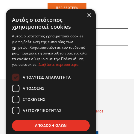
ΠΕΡΙΣΣΌΤΕΡΑ
×
Αυτός ο ιστότοπος
χρησιμοποιεί cookies
Αυτός ο ιστότοπος χρησιμοποιεί cookies
ΕΜΕΙΣ
για τη βελτίωση της εμπειρίας των
χρηστών. Χρησιμοποιώντας τον ιστότοπό
ΕΣΕΙΣ
μας, παρέχετε τη συγκατάθεσή σας για όλα
τα cookies σύμφωνα με την Πολιτική μας
για τα cookies.
Διαβάστε περισσότερα
ΠΛΗΡΟΦΟΡΙΕΣ
ΑΠΟΛΎΤΩΣ ΑΠΑΡΑΊΤΗΤΑ
ΑΠΌΔΟΣΗΣ
ΣΤΌΧΕΥΣΗΣ
ΛΕΙΤΟΥΡΓΙΚΌΤΗΤΑΣ
Powered by
Radicode
-
nopCommerce
© 2026 Real Fun Toys
ΑΠΟΔΟΧΉ ΌΛΩΝ