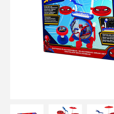
Παιχνί
έως 17
Παιχνί