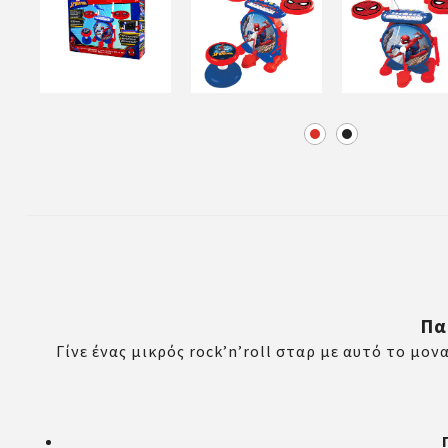
Πα
Γίνε ένας μικρός rock’n’roll σταρ με αυτό το μο