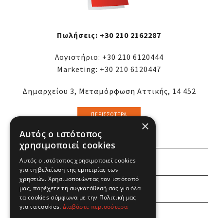
Πωλήσεις:
+30 210 2162287
Λογιστήριο:
+30 210 6120444
Marketing:
+30 210 6120447
Δημαρχείου 3, Μεταμόρφωση Αττικής, 14 452
ΠΕΡΙΣΣΌΤΕΡΑ
×
Αυτός ο ιστότοπος
χρησιμοποιεί cookies
Αυτός ο ιστότοπος χρησιμοποιεί cookies
ΕΜΕΙΣ
για τη βελτίωση της εμπειρίας των
χρηστών. Χρησιμοποιώντας τον ιστότοπό
ΕΣΕΙΣ
μας, παρέχετε τη συγκατάθεσή σας για όλα
τα cookies σύμφωνα με την Πολιτική μας
για τα cookies.
Διαβάστε περισσότερα
ΠΛΗΡΟΦΟΡΙΕΣ