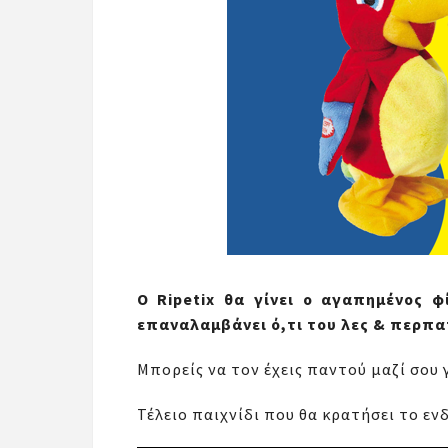
Παιχνί
έως 17
Παιχνί
Ο Ripetix θα γίνει ο αγαπημένος 
επαναλαμβάνει ό,τι του λες & περπα
Mπορείς να τον έχεις παντού μαζί σου 
Τέλειο παιχνίδι που θα κρατήσει το εν