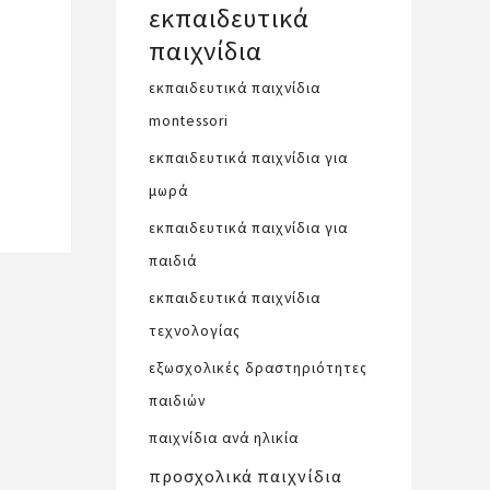
εκπαιδευτικά
xibook
παιχνίδια
εκπαιδευτικά παιχνίδια
montessori
εκπαιδευτικά παιχνίδια για
μωρά
εκπαιδευτικά παιχνίδια για
παιδιά
εκπαιδευτικά παιχνίδια
τεχνολογίας
εξωσχολικές δραστηριότητες
παιδιών
παιχνίδια ανά ηλικία
προσχολικά παιχνίδια