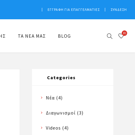
ΕΓΓΡΑΦΉ ΓΙΑ ΕΠΑΓΓΕΛΜΑΤΊΕΣ
ΣΎΝΔΕΣΗ
(0)
ΉΣ
ΤΑ ΝΈΑ ΜΑΣ
BLOG
Lilo και Stitch
Categories
SPIDERMAN
Νέα (4)
NCE
Διαγωνισμοί (3)
Videos (4)