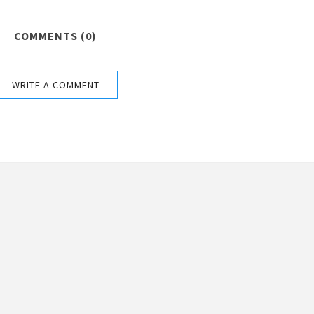
Αδεσποτάκια!
Le
COMMENTS (0)
WRITE A COMMENT