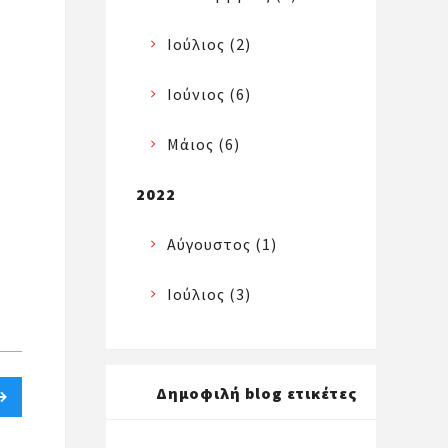
Ιούλιος (2)
Ιούνιος (6)
Μάιος (6)
2022
Αύγουστος (1)
Ιούλιος (3)
Δημοφιλή blog ετικέτες
iderman & Frozen της