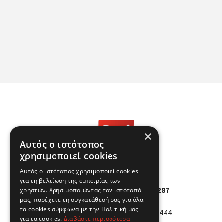
×
Αυτός ο ιστότοπος
χρησιμοποιεί cookies
Αυτός ο ιστότοπος χρησιμοποιεί cookies
για τη βελτίωση της εμπειρίας των
Πωλήσεις:
+30 210 2162287
χρηστών. Χρησιμοποιώντας τον ιστότοπό
μας, παρέχετε τη συγκατάθεσή σας για όλα
τα cookies σύμφωνα με την Πολιτική μας
Λογιστήριο:
+30 210 6120444
για τα cookies.
Διαβάστε περισσότερα