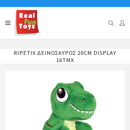
Αρχική σελίδα
ΗΛΙΚΙΕΣ
Παιχνίδια για παιδιά 1 έως 2 ετών
RIPETIX ΔΕΙΝΟΣΑΥΡΟΣ 20CM DISPLAY 16ΤΜΧ
RIPETIX ΔΕΙΝΟΣΑΥΡΟΣ 20CM DISPLAY
16ΤΜΧ