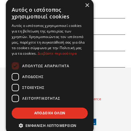
×
Αυτός ο ιστότοπος
χρησιμοποιεί cookies
ΕΜΕΙΣ
Αυτός ο ιστότοπος χρησιμοποιεί cookies
για τη βελτίωση της εμπειρίας των
χρηστών. Χρησιμοποιώντας τον ιστότοπό
ΕΣΕΙΣ
μας, παρέχετε τη συγκατάθεσή σας για όλα
τα cookies σύμφωνα με την Πολιτική μας
για τα cookies.
Διαβάστε περισσότερα
ΠΛΗΡΟΦΟΡΙΕΣ
ΑΠΟΛΎΤΩΣ ΑΠΑΡΑΊΤΗΤΑ
ΑΠΌΔΟΣΗΣ
ΣΤΌΧΕΥΣΗΣ
ΛΕΙΤΟΥΡΓΙΚΌΤΗΤΑΣ
Powered by
Radicode
-
nopCommerce
© 2026 Real Fun Toys
ΑΠΟΔΟΧΉ ΌΛΩΝ
ΕΜΦΆΝΙΣΗ ΛΕΠΤΟΜΕΡΕΙΏΝ