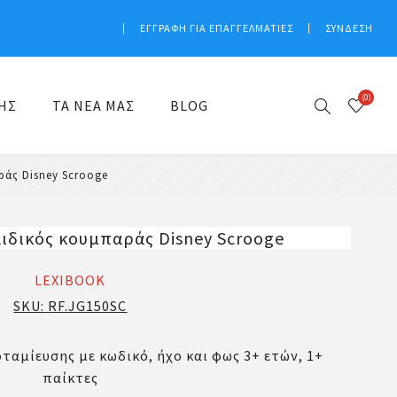
ΕΓΓΡΑΦΉ ΓΙΑ ΕΠΑΓΓΕΛΜΑΤΊΕΣ
ΣΎΝΔΕΣΗ
(0)
ΉΣ
ΤΑ ΝΈΑ ΜΑΣ
BLOG
ράς Disney Scrooge
Lilo και Stitch
ιδικός κουμπαράς Disney Scrooge
SPIDERMAN
LEXIBOOK
NCE
SKU:
RF.JG150SC
ταμίευσης με κωδικό, ήχο και φως 3+ ετών, 1+
παίκτες