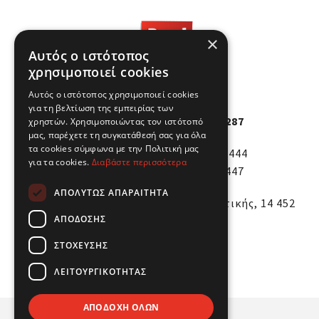
×
Αυτός ο ιστότοπος
χρησιμοποιεί cookies
Αυτός ο ιστότοπος χρησιμοποιεί cookies
για τη βελτίωση της εμπειρίας των
Πωλήσεις:
+30 210 2162287
χρηστών. Χρησιμοποιώντας τον ιστότοπό
μας, παρέχετε τη συγκατάθεσή σας για όλα
τα cookies σύμφωνα με την Πολιτική μας
Λογιστήριο:
+30 210 6120444
για τα cookies.
Διαβάστε περισσότερα
Marketing:
+30 210 6120447
ΑΠΟΛΎΤΩΣ ΑΠΑΡΑΊΤΗΤΑ
Δημαρχείου 3, Μεταμόρφωση Αττικής, 14 452
ΑΠΌΔΟΣΗΣ
ΠΕΡΙΣΣΌΤΕΡΑ
ΣΤΌΧΕΥΣΗΣ
ΛΕΙΤΟΥΡΓΙΚΌΤΗΤΑΣ
ΑΠΟΔΟΧΉ ΌΛΩΝ