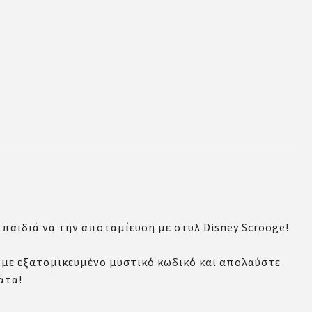
παιδιά να την αποταμίευση με στυλ Disney Scrooge!
 με εξατομικευμένο μυστικό κωδικό και απολαύστε
ατα!