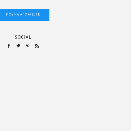
ΠΟΎ ΝΑ ΑΓΟΡΆΣΕΤΕ
SOCIAL