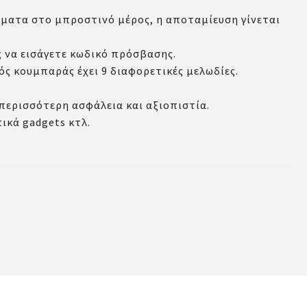
σματα στο μπροστινό μέρος, η αποταμίευση γίνεται
 να εισάγετε κωδικό πρόσβασης.
ός κουμπαράς έχει 9 διαφορετικές μελωδίες.
 περισσότερη ασφάλεια και αξιοπιστία.
ικά gadgets κτλ.