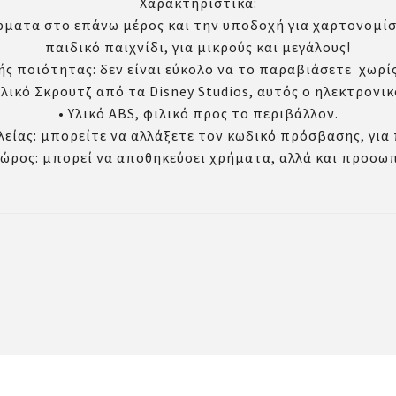
Χαρακτηριστικά:
έρματα στο επάνω μέρος και την υποδοχή για χαρτονομί
παιδικό παιχνίδι, για μικρούς και μεγάλους!
ς ποιότητας: δεν είναι εύκολο να το παραβιάσετε χωρίς
λικό Σκρουτζ από τα Disney Studios, αυτός ο ηλεκτρονικ
• Υλικό ABS, φιλικό προς το περιβάλλον.
λείας: μπορείτε να αλλάξετε τον κωδικό πρόσβασης, για
χώρος: μπορεί να αποθηκεύσει χρήματα, αλλά και προσωπ