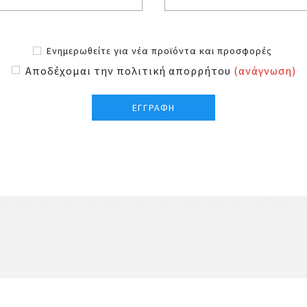
Ενημερωθείτε για νέα προϊόντα και προσφορές
Αποδέχομαι την πολιτική απορρήτου
(ανάγνωση)