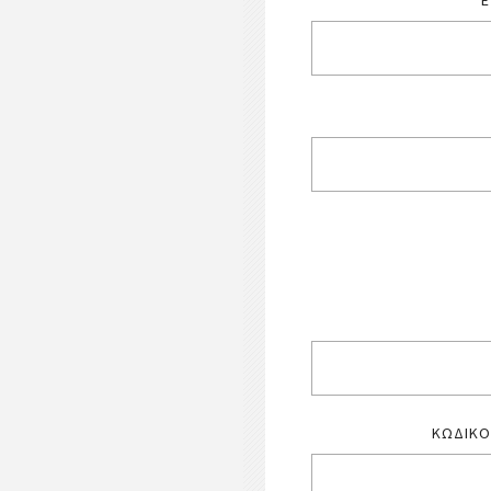
Ε
Παιχνί
έως 17
Παιχνί
ΚΩΔΙΚΌ