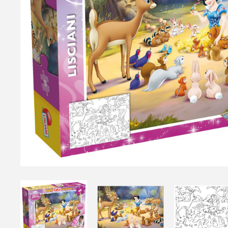
Παιχνί
έως 17
Παιχνί