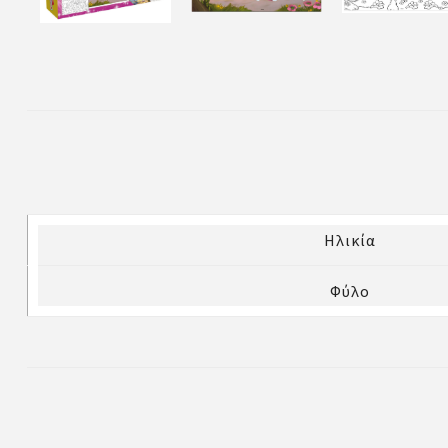
Ηλικία
Φύλο