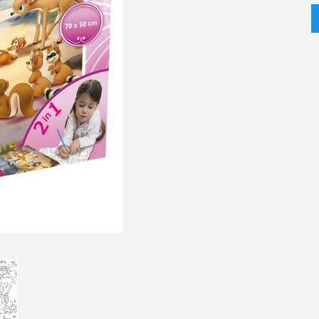
Βρεφικά Παιχνίδια
Παιδικά Ρολόγια
δια για παιδιά 7
Μουσικά Dance Mat
Ξυπνητήρια
 ετών
Τηλεκατευθυνόμενα
Παιχνίδια
Παιδικές Κάμερες
δια για ενήλικες