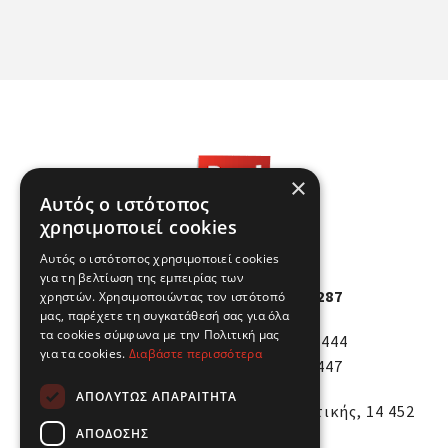
×
Αυτός ο ιστότοπος
χρησιμοποιεί cookies
Αυτός ο ιστότοπος χρησιμοποιεί cookies
για τη βελτίωση της εμπειρίας των
Πωλήσεις:
+30 210 2162287
χρηστών. Χρησιμοποιώντας τον ιστότοπό
μας, παρέχετε τη συγκατάθεσή σας για όλα
τα cookies σύμφωνα με την Πολιτική μας
Λογιστήριο:
+30 210 6120444
για τα cookies.
Διαβάστε περισσότερα
Marketing:
+30 210 6120447
ΑΠΟΛΎΤΩΣ ΑΠΑΡΑΊΤΗΤΑ
Δημαρχείου 3, Μεταμόρφωση Αττικής, 14 452
ΑΠΌΔΟΣΗΣ