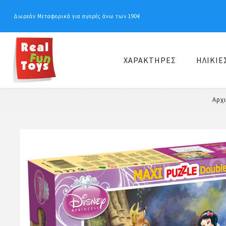
Δωρεάν Μεταφορικά για αγορές άνω των 190€
ΧΑΡΑΚΤΗΡΕΣ
ΗΛΙΚΙΕ
Αρχ
Παιχνί
Cra-z-Art
1 ετών
Παιχνί
BARBIE
FRO
έως 2 
Παιχνί
έως 3 
MINNIE MOUSE
CAR
Παιχνί
έως 5 
Παιχνί
έως 7 