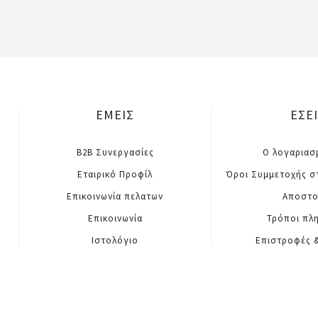
ΕΜΕΙΣ
ΕΣΕ
B2B Συνεργασίες
Ο λογαριασ
Εταιρικό Προφίλ
Όροι Συμμετοχής σ
Επικοινωνία πελατων
Αποστο
Επικοινωνία
Τρόποι πλ
Ιστολόγιο
Επιστροφές 