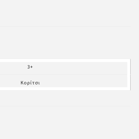
3+
Κορίτσι