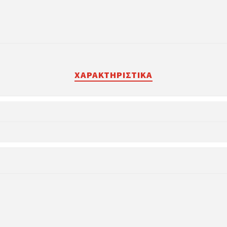
ΧΑΡΑΚΤΗΡΙΣΤΙΚΆ