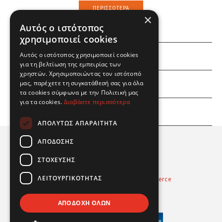
ΠΕΡΙΣΣΌΤΕΡΑ
×
Αυτός ο ιστότοπος
χρησιμοποιεί cookies
ΕΜΕΙΣ
Αυτός ο ιστότοπος χρησιμοποιεί cookies
για τη βελτίωση της εμπειρίας των
χρηστών. Χρησιμοποιώντας τον ιστότοπό
ΕΣΕΙΣ
μας, παρέχετε τη συγκατάθεσή σας για όλα
τα cookies σύμφωνα με την Πολιτική μας
για τα cookies.
Διαβάστε περισσότερα
ΠΛΗΡΟΦΟΡΙΕΣ
ΑΠΟΛΎΤΩΣ ΑΠΑΡΑΊΤΗΤΑ
ΑΠΌΔΟΣΗΣ
ΣΤΌΧΕΥΣΗΣ
ΛΕΙΤΟΥΡΓΙΚΌΤΗΤΑΣ
Powered by
Radicode
-
nopCommerce
© 2026 Real Fun Toys
ΑΠΟΔΟΧΉ ΌΛΩΝ