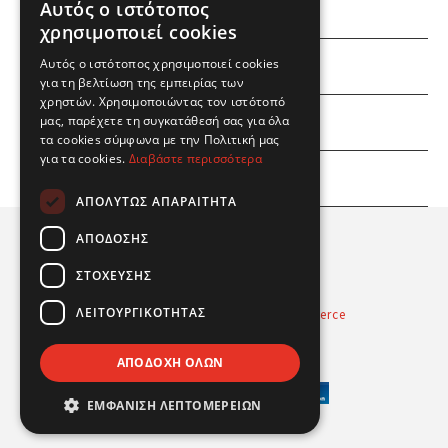
Αυτός ο ιστότοπος
χρησιμοποιεί cookies
Αυτός ο ιστότοπος χρησιμοποιεί cookies
ΕΜΕΙΣ
για τη βελτίωση της εμπειρίας των
χρηστών. Χρησιμοποιώντας τον ιστότοπό
ΕΣΕΙΣ
μας, παρέχετε τη συγκατάθεσή σας για όλα
τα cookies σύμφωνα με την Πολιτική μας
για τα cookies.
Διαβάστε περισσότερα
ΠΛΗΡΟΦΟΡΙΕΣ
ΑΠΟΛΎΤΩΣ ΑΠΑΡΑΊΤΗΤΑ
ΑΠΌΔΟΣΗΣ
ΣΤΌΧΕΥΣΗΣ
ΛΕΙΤΟΥΡΓΙΚΌΤΗΤΑΣ
Powered by
Radicode
-
nopCommerce
© 2026 Real Fun Toys
ΑΠΟΔΟΧΉ ΌΛΩΝ
ΕΜΦΆΝΙΣΗ ΛΕΠΤΟΜΕΡΕΙΏΝ