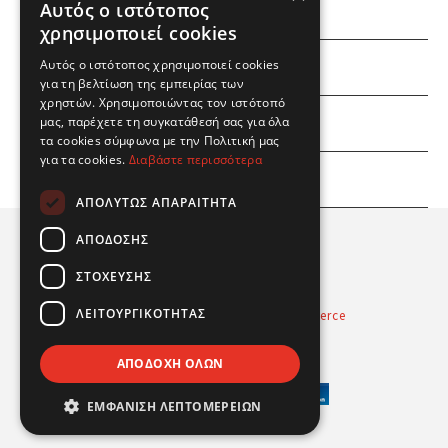
Αυτός ο ιστότοπος
χρησιμοποιεί cookies
ΕΜΕΙΣ
Αυτός ο ιστότοπος χρησιμοποιεί cookies
για τη βελτίωση της εμπειρίας των
χρηστών. Χρησιμοποιώντας τον ιστότοπό
ΕΣΕΙΣ
μας, παρέχετε τη συγκατάθεσή σας για όλα
τα cookies σύμφωνα με την Πολιτική μας
για τα cookies.
Διαβάστε περισσότερα
ΠΛΗΡΟΦΟΡΙΕΣ
ΑΠΟΛΎΤΩΣ ΑΠΑΡΑΊΤΗΤΑ
ΑΠΌΔΟΣΗΣ
ΣΤΌΧΕΥΣΗΣ
ΛΕΙΤΟΥΡΓΙΚΌΤΗΤΑΣ
Powered by
Radicode
-
nopCommerce
© 2026 Real Fun Toys
ΑΠΟΔΟΧΉ ΌΛΩΝ
ΕΜΦΆΝΙΣΗ ΛΕΠΤΟΜΕΡΕΙΏΝ