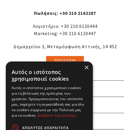
Πωλήσεις:
+30 210 2162287
Λογιστήριο:
+30 210 6120444
Marketing:
+30 210 6120447
Δημαρχείου 3, Μεταμόρφωση Αττικής, 14 452
ΠΕΡΙΣΣΌΤΕΡΑ
×
Αυτός ο ιστότοπος
χρησιμοποιεί cookies
Αυτός ο ιστότοπος χρησιμοποιεί cookies
ΕΜΕΙΣ
για τη βελτίωση της εμπειρίας των
χρηστών. Χρησιμοποιώντας τον ιστότοπό
ΕΣΕΙΣ
μας, παρέχετε τη συγκατάθεσή σας για όλα
τα cookies σύμφωνα με την Πολιτική μας
για τα cookies.
Διαβάστε περισσότερα
ΠΛΗΡΟΦΟΡΙΕΣ
ΑΠΟΛΎΤΩΣ ΑΠΑΡΑΊΤΗΤΑ