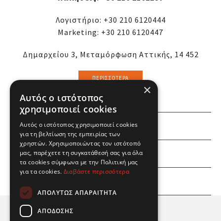
Λογιστήριο:
+30 210 6120444
Marketing:
+30 210 6120447
Δημαρχείου 3, Μεταμόρφωση Αττικής, 14 452
ΠΕΡΙΣΣΌΤΕΡΑ
×
Αυτός ο ιστότοπος
χρησιμοποιεί cookies
Αυτός ο ιστότοπος χρησιμοποιεί cookies
ΕΜΕΙΣ
για τη βελτίωση της εμπειρίας των
χρηστών. Χρησιμοποιώντας τον ιστότοπό
ΕΣΕΙΣ
μας, παρέχετε τη συγκατάθεσή σας για όλα
τα cookies σύμφωνα με την Πολιτική μας
για τα cookies.
Διαβάστε περισσότερα
ΠΛΗΡΟΦΟΡΙΕΣ
ΑΠΟΛΎΤΩΣ ΑΠΑΡΑΊΤΗΤΑ
ΑΠΌΔΟΣΗΣ