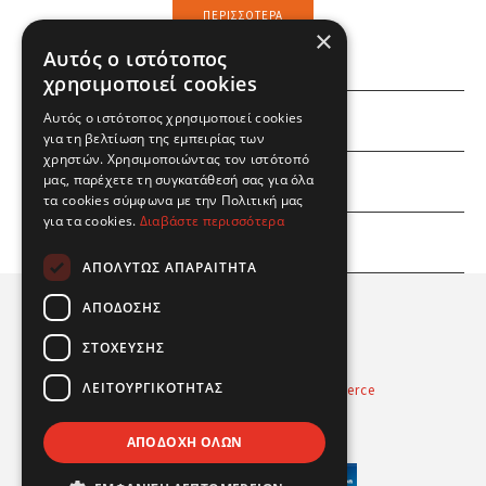
ΠΕΡΙΣΣΌΤΕΡΑ
×
Αυτός ο ιστότοπος
χρησιμοποιεί cookies
Αυτός ο ιστότοπος χρησιμοποιεί cookies
ΕΜΕΙΣ
για τη βελτίωση της εμπειρίας των
χρηστών. Χρησιμοποιώντας τον ιστότοπό
ΕΣΕΙΣ
μας, παρέχετε τη συγκατάθεσή σας για όλα
τα cookies σύμφωνα με την Πολιτική μας
για τα cookies.
Διαβάστε περισσότερα
ΠΛΗΡΟΦΟΡΙΕΣ
ΑΠΟΛΎΤΩΣ ΑΠΑΡΑΊΤΗΤΑ
ΑΠΌΔΟΣΗΣ
ΣΤΌΧΕΥΣΗΣ
ΛΕΙΤΟΥΡΓΙΚΌΤΗΤΑΣ
Powered by
Radicode
-
nopCommerce
© 2026 Real Fun Toys
ΑΠΟΔΟΧΉ ΌΛΩΝ