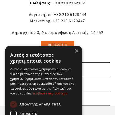
Πωλήσεις:
+30 210 2162287
Λογιστήριο:
+30 210 6120444
Marketing:
+30 210 6120447
Δημαρχείου 3, Μεταμόρφωση Αττικής, 14 452
ΠΕΡΙΣΣΌΤΕΡΑ
×
Αυτός ο ιστότοπος
χρησιμοποιεί cookies
Αυτός ο ιστότοπος χρησιμοποιεί cookies
ΕΜΕΙΣ
για τη βελτίωση της εμπειρίας των
χρηστών. Χρησιμοποιώντας τον ιστότοπό
ΕΣΕΙΣ
μας, παρέχετε τη συγκατάθεσή σας για όλα
τα cookies σύμφωνα με την Πολιτική μας
για τα cookies.
Διαβάστε περισσότερα
ΠΛΗΡΟΦΟΡΙΕΣ
ΑΠΟΛΎΤΩΣ ΑΠΑΡΑΊΤΗΤΑ
ΑΠΌΔΟΣΗΣ