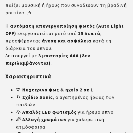
παίζει μουσική ή ήχους που συνοδεύουν τη βραδινή
ρουτίνα. 🎶
Η
αυτόματη απενεργοποίηση φωτός (Auto Light
OFF)
ενεργοποιείται μετά από
15 λεπτά
,
προσφέροντας
άνεση και ασφάλεια
κατά τη
διάρκεια του ύπνου.
Λειτουργεί με
3 μπαταρίες ΑΑΑ (δεν
περιλαμβάνονται)
.
Χαρακτηριστικά
💙
Νυχτερινό φως & ηχείο 2 σε 1
🌀
Σχέδιο Sonic
, ο αγαπημένος ήρωας των
παιδιών
💡
Απαλός LED φωτισμός
για ήρεμο ύπνο
🌈
Αλλαγή χρωμάτων
για χαλαρωτική
ατμόσφαιρα