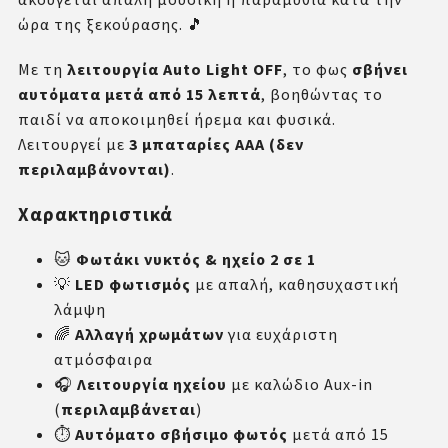
ώρα της ξεκούρασης. 🎵
Με τη
λειτουργία Auto Light OFF
, το φως
σβήνει
αυτόματα μετά από 15 λεπτά
, βοηθώντας το
παιδί να αποκοιμηθεί ήρεμα και φυσικά.
Λειτουργεί με
3 μπαταρίες ΑΑΑ (δεν
περιλαμβάνονται)
.
Χαρακτηριστικά
🐱
Φωτάκι νυκτός & ηχείο 2 σε 1
💡
LED φωτισμός
με απαλή, καθησυχαστική
λάμψη
🌈
Αλλαγή χρωμάτων
για ευχάριστη
ατμόσφαιρα
🎧
Λειτουργία ηχείου
με καλώδιο Aux-in
(
περιλαμβάνεται
)
⏱️
Αυτόματο σβήσιμο φωτός
μετά από 15