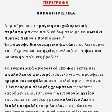
ΠΕΡΙΓΡΑΦΉ
ΧΑΡΑΚΤΗΡΙΣΤΙΚΆ
Δημιούργησε μια
μαγική και χαλαρωτική
ατμόσφαιρα
στο παιδικό δωμάτιο με το
Φωτάκι
Νυκτός Gabby’s Dollhouse
! 🎶
Ένα
όμορφο διακοσμητικό φωτάκι
που λειτουργεί
ταυτόχρονα και ως
ηχείο
, συνδυάζοντας
φως και
μουσική
για γλυκές βραδιές.
Το
ενεργειακά αποδοτικό LED φως
εκπέμπει
απαλό λευκό φωτισμό
, ιδανικό για να προσφέρει
ηρεμία και ασφάλεια
στα παιδιά πριν τον ύπνο.
Η
λειτουργία αλλαγής χρωμάτων
προσθέτει
χαρούμενη διάθεση, ενώ η
λειτουργία ηχείου
επιτρέπει τη σύνδεση μέσω
καλωδίου Aux-in
διπλής κεφαλής
(περιλαμβάνεται), ώστε να
ακούγεται απαλή μουσική ή παραμύθια κατά την