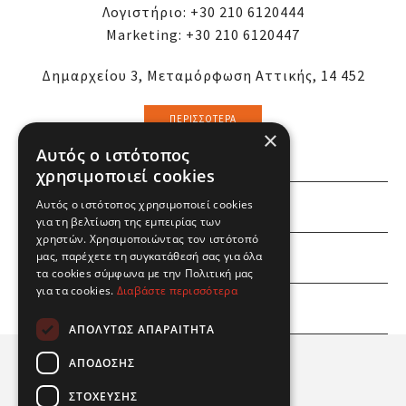
Λογιστήριο:
+30 210 6120444
Marketing:
+30 210 6120447
Δημαρχείου 3, Μεταμόρφωση Αττικής, 14 452
ΠΕΡΙΣΣΌΤΕΡΑ
×
Αυτός ο ιστότοπος
χρησιμοποιεί cookies
Αυτός ο ιστότοπος χρησιμοποιεί cookies
ΕΜΕΙΣ
για τη βελτίωση της εμπειρίας των
χρηστών. Χρησιμοποιώντας τον ιστότοπό
ΕΣΕΙΣ
μας, παρέχετε τη συγκατάθεσή σας για όλα
τα cookies σύμφωνα με την Πολιτική μας
για τα cookies.
Διαβάστε περισσότερα
ΠΛΗΡΟΦΟΡΙΕΣ
ΑΠΟΛΎΤΩΣ ΑΠΑΡΑΊΤΗΤΑ
ΑΠΌΔΟΣΗΣ
ΣΤΌΧΕΥΣΗΣ