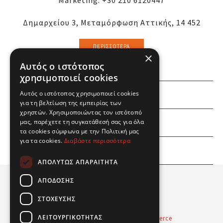
Marketing:
+30 210 6120447
Δημαρχείου 3, Μεταμόρφωση Αττικής, 14 452
ΠΕΡΙΣΣΌΤΕΡΑ
×
Αυτός ο ιστότοπος
χρησιμοποιεί cookies
Αυτός ο ιστότοπος χρησιμοποιεί cookies
ΕΜΕΙΣ
για τη βελτίωση της εμπειρίας των
χρηστών. Χρησιμοποιώντας τον ιστότοπό
ΕΣΕΙΣ
μας, παρέχετε τη συγκατάθεσή σας για όλα
τα cookies σύμφωνα με την Πολιτική μας
για τα cookies.
Διαβάστε περισσότερα
ΠΛΗΡΟΦΟΡΙΕΣ
ΑΠΟΛΎΤΩΣ ΑΠΑΡΑΊΤΗΤΑ
ΑΠΌΔΟΣΗΣ
ΣΤΌΧΕΥΣΗΣ
ΛΕΙΤΟΥΡΓΙΚΌΤΗΤΑΣ
Powered by
Radicode
-
nopCommerce