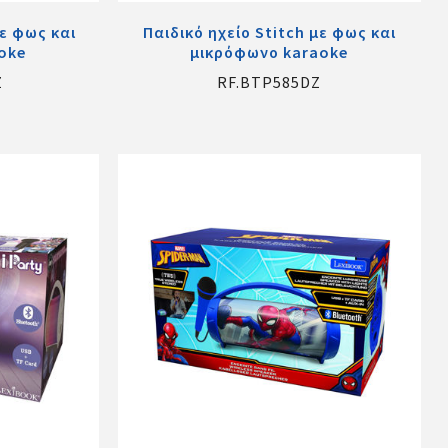
με φως και
Παιδικό ηχείο Stitch με φως και
oke
μικρόφωνο karaoke
Z
RF.BTP585DZ