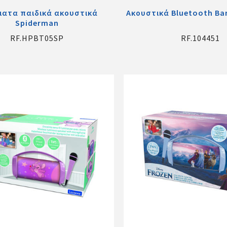
ατα παιδικά ακουστικά
Ακουστικά Bluetooth Bar
Spiderman
RF.HPBT05SP
RF.104451