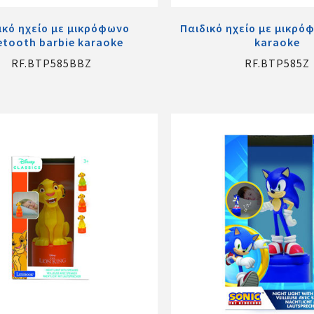
ικό ηχείο με μικρόφωνο
Παιδικό ηχείο με μικρό
etooth barbie karaoke
karaoke
RF.BTP585BBZ
RF.BTP585Z