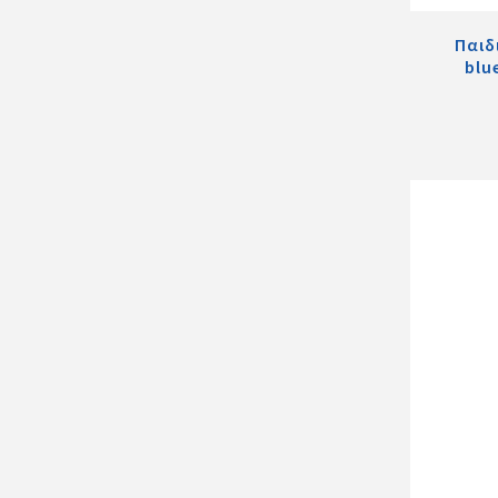
Παιδ
blu