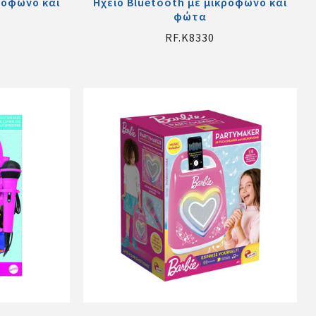
ρόφωνο και
Ηχείο Bluetooth με μικρόφωνο και
φώτα
RF.K8330