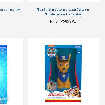
φωνο iparty
Παιδικό ηχείο με μικρόφωνο
Spiderman karaoke
RF.BTP585SPZ