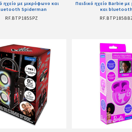
ό ηχείο με μικρόφωνο και
Παιδικό ηχείο Barbie μ
luetooth Spiderman
και bluetoot
RF.BTP185SPZ
RF.BTP185BB