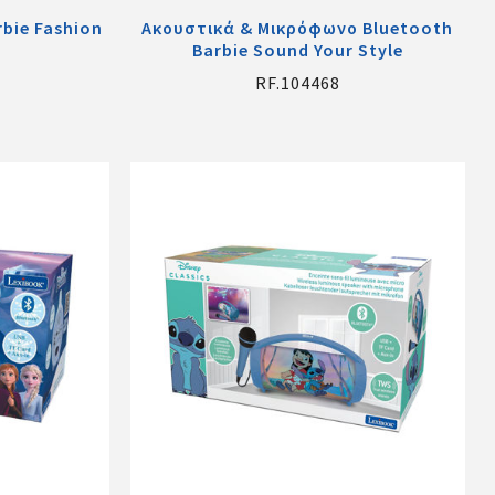
bie Fashion
Ακουστικά & Μικρόφωνο Bluetooth
Barbie Sound Your Style
RF.104468