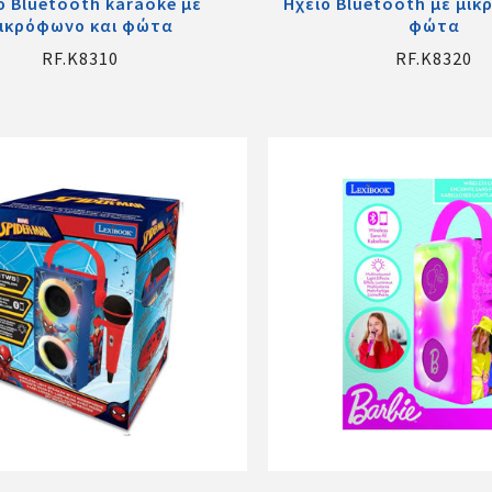
ο Bluetooth karaoke με
Ηχείο Bluetooth με μικ
ικρόφωνο και φώτα
φώτα
RF.K8310
RF.K8320