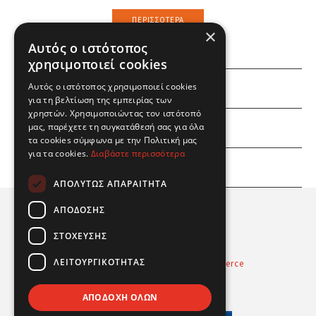
ΠΕΡΙΣΣΌΤΕΡΑ
×
Αυτός ο ιστότοπος
χρησιμοποιεί cookies
ΕΜΕΙΣ
Αυτός ο ιστότοπος χρησιμοποιεί cookies
για τη βελτίωση της εμπειρίας των
χρηστών. Χρησιμοποιώντας τον ιστότοπό
ΕΣΕΙΣ
μας, παρέχετε τη συγκατάθεσή σας για όλα
τα cookies σύμφωνα με την Πολιτική μας
για τα cookies.
Διαβάστε περισσότερα
ΠΛΗΡΟΦΟΡΙΕΣ
ΑΠΟΛΎΤΩΣ ΑΠΑΡΑΊΤΗΤΑ
ΑΠΌΔΟΣΗΣ
ΣΤΌΧΕΥΣΗΣ
ΛΕΙΤΟΥΡΓΙΚΌΤΗΤΑΣ
Powered by
Radicode
-
nopCommerce
© 2026 Real Fun Toys
ΑΠΟΔΟΧΉ ΌΛΩΝ