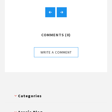
Σχολή Ζωγραφικής με Προτζέκτορα Disney
COMMENTS (0)
Princess!
WRITE A COMMENT
Categories