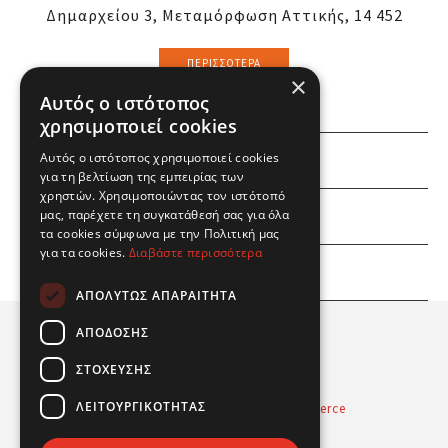
Δημαρχείου 3, Μεταμόρφωση Αττικής, 14 452
ΠΕΡΙΣΣΌΤΕΡΑ
×
Αυτός ο ιστότοπος
χρησιμοποιεί cookies
Αυτός ο ιστότοπος χρησιμοποιεί cookies
ΕΜΕΙΣ
για τη βελτίωση της εμπειρίας των
χρηστών. Χρησιμοποιώντας τον ιστότοπό
ΕΣΕΙΣ
μας, παρέχετε τη συγκατάθεσή σας για όλα
τα cookies σύμφωνα με την Πολιτική μας
για τα cookies.
Διαβάστε περισσότερα
ΠΛΗΡΟΦΟΡΙΕΣ
ΑΠΟΛΎΤΩΣ ΑΠΑΡΑΊΤΗΤΑ
ΑΠΌΔΟΣΗΣ
ΣΤΌΧΕΥΣΗΣ
ΛΕΙΤΟΥΡΓΙΚΌΤΗΤΑΣ
Powered by
Radicode
-
nopCommerce
© 2026 Real Fun Toys