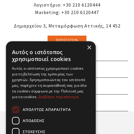
Λογιστήριο:
+30 210 6120444
Marketing:
+30 210 6120447
Δημαρχείου 3, Μεταμόρφωση Αττικής, 14 452
ΠΕΡΙΣΣΌΤΕΡΑ
×
Αυτός ο ιστότοπος
χρησιμοποιεί cookies
Αυτός ο ιστότοπος χρησιμοποιεί cookies
ΕΜΕΙΣ
για τη βελτίωση της εμπειρίας των
χρηστών. Χρησιμοποιώντας τον ιστότοπό
ΕΣΕΙΣ
μας, παρέχετε τη συγκατάθεσή σας για όλα
τα cookies σύμφωνα με την Πολιτική μας
για τα cookies.
Διαβάστε περισσότερα
ΠΛΗΡΟΦΟΡΙΕΣ
ΑΠΟΛΎΤΩΣ ΑΠΑΡΑΊΤΗΤΑ
ΑΠΌΔΟΣΗΣ
ΣΤΌΧΕΥΣΗΣ