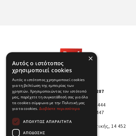
×
Αυτός ο ιστότοπος
χρησιμοποιεί cookies
Αυτός ο ιστότοπος χρησιμοποιεί cookies
για τη βελτίωση της εμπειρίας των
Πωλήσεις:
+30 210 2162287
χρηστών. Χρησιμοποιώντας τον ιστότοπό
μας, παρέχετε τη συγκατάθεσή σας για όλα
τα cookies σύμφωνα με την Πολιτική μας
Λογιστήριο:
+30 210 6120444
για τα cookies.
Διαβάστε περισσότερα
Marketing:
+30 210 6120447
ΑΠΟΛΎΤΩΣ ΑΠΑΡΑΊΤΗΤΑ
Δημαρχείου 3, Μεταμόρφωση Αττικής, 14 452
ΑΠΌΔΟΣΗΣ