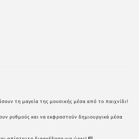
ρίσουν τη μαγεία της μουσικής μέσα από το παιχνίδι!
ουν ρυθμούς και να εκφραστούν δημιουργικά μέσα
αι απίστευτη διασκέδαση για ώρες! 🎼