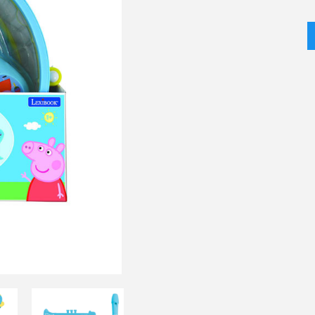
Βρεφικά Παιχνίδια
Παιδικά Ρολόγια
δια για παιδιά 7
Μουσικά Dance Mat
Ξυπνητήρια
 ετών
Τηλεκατευθυνόμενα
Παιχνίδια
Παιδικές Κάμερες
δια για ενήλικες
Λούτρινα