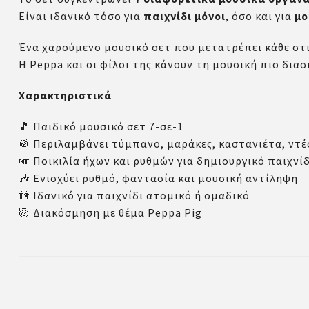
Είναι ιδανικό τόσο για
παιχνίδι μόνοι
, όσο και για
μο
Ένα χαρούμενο μουσικό σετ που μετατρέπει κάθε στ
Η Peppa και οι φίλοι της κάνουν τη μουσική πιο δια
Χαρακτηριστικά
🎵 Παιδικό μουσικό σετ 7-σε-1
🥁 Περιλαμβάνει τύμπανο, μαράκες, καστανιέτα, ντέ
🎺 Ποικιλία ήχων και ρυθμών για δημιουργικό παιχνίδ
🎶 Ενισχύει ρυθμό, φαντασία και μουσική αντίληψη
👫 Ιδανικό για παιχνίδι ατομικό ή ομαδικό
🐷 Διακόσμηση με θέμα Peppa Pig