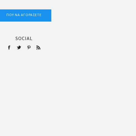
ΠΟΎ ΝΑ ΑΓΟΡΆΣΕΤΕ
SOCIAL