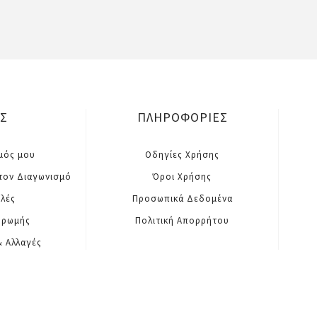
ΙΣ
ΠΛΗΡΟΦΟΡΙΕΣ
μός μου
Οδηγίες Χρήσης
τον Διαγωνισμό
Όροι Χρήσης
λές
Προσωπικά Δεδομένα
ηρωμής
Πολιτική Απορρήτου
& Αλλαγές