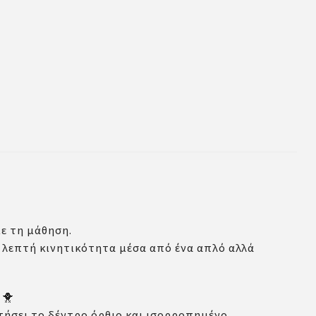
με τη μάθηση.
 λεπτή κινητικότητα μέσα από ένα απλό αλλά
 🐥
ατήσει το δέντρο όρθιο και ισορροπημένο.