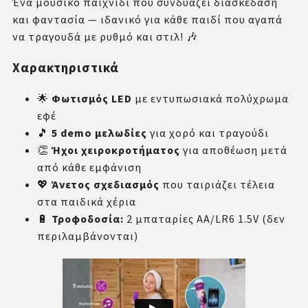
Ένα μουσικό παιχνίδι που συνδυάζει διασκέδαση
και φαντασία — ιδανικό για κάθε παιδί που αγαπά
να τραγουδά με ρυθμό και στιλ! 🎶
Χαρακτηριστικά
🌟
Φωτισμός LED
με εντυπωσιακά πολύχρωμα
εφέ
🎵
5 demo μελωδίες
για χορό και τραγούδι
👏
Ήχοι χειροκροτήματος
για αποθέωση μετά
από κάθε εμφάνιση
💖
Άνετος σχεδιασμός
που ταιριάζει τέλεια
στα παιδικά χέρια
🔋
Τροφοδοσία:
2 μπαταρίες AA/LR6 1.5V (δεν
περιλαμβάνονται)