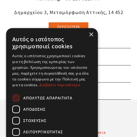
Δημαρχείου 3, Μεταμόρφωση Αττικής, 14 452
ΠΕΡΙΣΣΌΤΕΡΑ
×
Αυτός ο ιστότοπος
χρησιμοποιεί cookies
Αυτός ο ιστότοπος χρησιμοποιεί cookies
ΕΜΕΙΣ
για τη βελτίωση της εμπειρίας των
χρηστών. Χρησιμοποιώντας τον ιστότοπό
ΕΣΕΙΣ
μας, παρέχετε τη συγκατάθεσή σας για όλα
τα cookies σύμφωνα με την Πολιτική μας
για τα cookies.
Διαβάστε περισσότερα
ΠΛΗΡΟΦΟΡΙΕΣ
ΑΠΟΛΎΤΩΣ ΑΠΑΡΑΊΤΗΤΑ
ΑΠΌΔΟΣΗΣ
ΣΤΌΧΕΥΣΗΣ
ΛΕΙΤΟΥΡΓΙΚΌΤΗΤΑΣ
Powered by
Radicode
-
nopCommerce