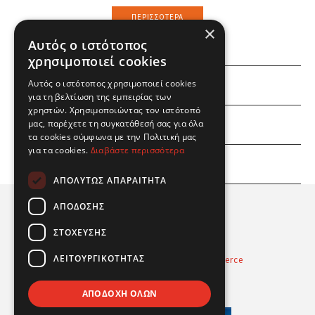
ΠΕΡΙΣΣΌΤΕΡΑ
×
Αυτός ο ιστότοπος
χρησιμοποιεί cookies
Αυτός ο ιστότοπος χρησιμοποιεί cookies
ΕΜΕΙΣ
για τη βελτίωση της εμπειρίας των
χρηστών. Χρησιμοποιώντας τον ιστότοπό
ΕΣΕΙΣ
μας, παρέχετε τη συγκατάθεσή σας για όλα
τα cookies σύμφωνα με την Πολιτική μας
για τα cookies.
Διαβάστε περισσότερα
ΠΛΗΡΟΦΟΡΙΕΣ
ΑΠΟΛΎΤΩΣ ΑΠΑΡΑΊΤΗΤΑ
ΑΠΌΔΟΣΗΣ
ΣΤΌΧΕΥΣΗΣ
ΛΕΙΤΟΥΡΓΙΚΌΤΗΤΑΣ
Powered by
Radicode
-
nopCommerce
© 2026 Real Fun Toys
ΑΠΟΔΟΧΉ ΌΛΩΝ