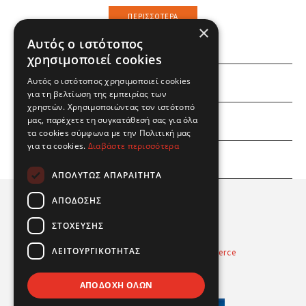
ΠΕΡΙΣΣΌΤΕΡΑ
×
Αυτός ο ιστότοπος
χρησιμοποιεί cookies
Αυτός ο ιστότοπος χρησιμοποιεί cookies
ΕΜΕΙΣ
για τη βελτίωση της εμπειρίας των
χρηστών. Χρησιμοποιώντας τον ιστότοπό
ΕΣΕΙΣ
μας, παρέχετε τη συγκατάθεσή σας για όλα
τα cookies σύμφωνα με την Πολιτική μας
για τα cookies.
Διαβάστε περισσότερα
ΠΛΗΡΟΦΟΡΙΕΣ
ΑΠΟΛΎΤΩΣ ΑΠΑΡΑΊΤΗΤΑ
ΑΠΌΔΟΣΗΣ
ΣΤΌΧΕΥΣΗΣ
ΛΕΙΤΟΥΡΓΙΚΌΤΗΤΑΣ
Powered by
Radicode
-
nopCommerce
© 2026 Real Fun Toys
ΑΠΟΔΟΧΉ ΌΛΩΝ