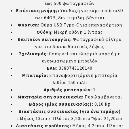
έως 500 φωτογραφιών
Επέκταση μνήμης:
Υποδοχή για κάρτα microSD
έως 64GB, δεν περιλαμβάνεται
Φόρτιση:
Θύρα USB Type-C για επαναφόρτιση
Οθόνη:
Μικρή οθόνη 1 ίντσας
Επιπλέον λειτουργίες:
Φωτογραφικά φίλτρα
για πιο διασκεδαστικές λήψεις
Σχεδιασμός:
Compact και ελαφριά μορφή με
ενσωματωμένο μπρελόκ
EAN:
3380743120140
Μπαταρία:
Επαναφορτιζόμενη μπαταρία
λιθίου 150 mAh
Αριθμός μπαταριών:
1
Μπαταρία στη συσκευασία:
Περιλαμβάνεται
Βάρος (μίας συσκευασίας):
0,10 kg
Διαστάσεις συσκευασίας (για ένα τεμάχιο)
:
Mήκος 13cm x Πλάτος 3,20cm x Ύψος 21,20cm
Διαστάσεις προϊόντος:
Mήκος 4,2cm x Πλάτος