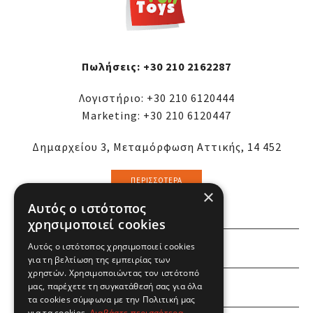
Πωλήσεις:
+30 210 2162287
Λογιστήριο:
+30 210 6120444
Marketing:
+30 210 6120447
Δημαρχείου 3, Μεταμόρφωση Αττικής, 14 452
ΠΕΡΙΣΣΌΤΕΡΑ
×
Αυτός ο ιστότοπος
χρησιμοποιεί cookies
Αυτός ο ιστότοπος χρησιμοποιεί cookies
ΕΜΕΙΣ
για τη βελτίωση της εμπειρίας των
χρηστών. Χρησιμοποιώντας τον ιστότοπό
ΕΣΕΙΣ
μας, παρέχετε τη συγκατάθεσή σας για όλα
τα cookies σύμφωνα με την Πολιτική μας
για τα cookies.
Διαβάστε περισσότερα