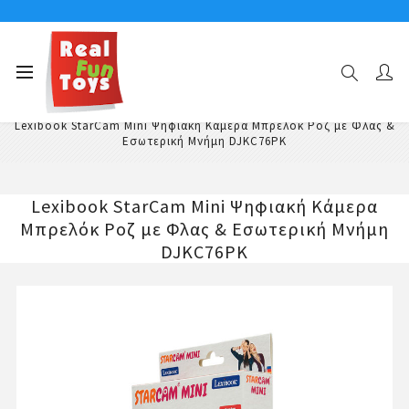
Αρχική σελίδα
Ηλεκτρονικά Παιδικά Παιχνίδια & Gadgets
Παιδικές Κάμερες
Lexibook StarCam Mini Ψηφιακή Κάμερα Μπρελόκ Ροζ με Φλας &
Εσωτερική Μνήμη DJKC76PK
Lexibook StarCam Mini Ψηφιακή Κάμερα
Μπρελόκ Ροζ με Φλας & Εσωτερική Μνήμη
DJKC76PK