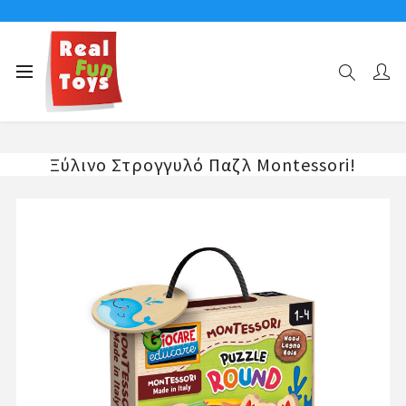
Αρχική σελίδα
Επιτραπέζια Παιχνίδια
Παιδικά Puzzle
Ξύλινο Στρογγυλό Παζλ Montessori!
Ξύλινο Στρογγυλό Παζλ Montessori!