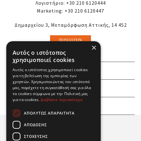
Λογιστήριο:
+30 210 6120444
Marketing:
+30 210 6120447
Δημαρχείου 3, Μεταμόρφωση Αττικής, 14 452
ΠΕΡΙΣΣΌΤΕΡΑ
×
Αυτός ο ιστότοπος
χρησιμοποιεί cookies
Αυτός ο ιστότοπος χρησιμοποιεί cookies
ΕΜΕΙΣ
για τη βελτίωση της εμπειρίας των
χρηστών. Χρησιμοποιώντας τον ιστότοπό
ΕΣΕΙΣ
μας, παρέχετε τη συγκατάθεσή σας για όλα
τα cookies σύμφωνα με την Πολιτική μας
για τα cookies.
Διαβάστε περισσότερα
ΠΛΗΡΟΦΟΡΙΕΣ
ΑΠΟΛΎΤΩΣ ΑΠΑΡΑΊΤΗΤΑ
ΑΠΌΔΟΣΗΣ
ΣΤΌΧΕΥΣΗΣ