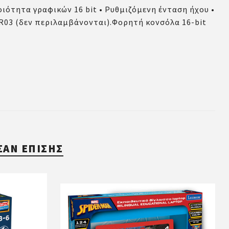
Ποιότητα γραφικών 16 bit • Ρυθμιζόμενη ένταση ήχου •
/ LR03 (δεν περιλαμβάνονται).Φορητή κονσόλα 16-bit
ΣΑΝ ΕΠΊΣΗΣ