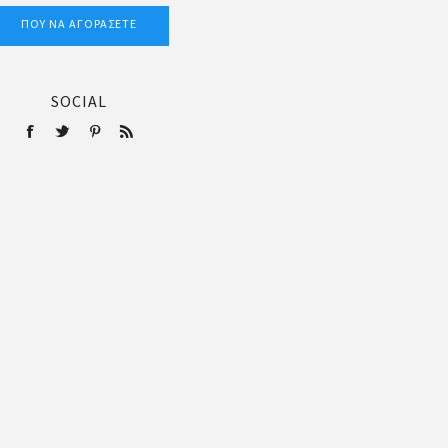
ΠΟΎ ΝΑ ΑΓΟΡΆΣΕΤΕ
SOCIAL