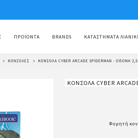
Σ
ΠΡΟΪΟΝΤΑ
BRANDS
ΚΑΤΑΣΤΉΜΑΤΑ ΛΙΑΝΙΚ
KΟΝΣΟΛΕΣ
ΚΟΝΣΟΛΑ CYBER ARCADE SPIDERMAN - ΟΘΟΝΗ 2,5 
δια για μωρά 0 έως
Εκπαιδευτικά Παιχνίδια
Εκπαιδευτικά Παιχνίδια
Παιδικά Επιτραπέζια
Παιδικά Tablet
Χειροτεχνία
Μουσικά Παιχνίδια
GABBY'S DOLLHOUSE
HARIBO
Hello Kitty
Μοντεσσόρι
Παιχνίδια
Τύμπανα
Εργαστήρια &
Εκπαιδευτικά Laptop -
Παιχνίδια Ζωγραφικής
δια για παιδιά 1
Επιστημονικά Παιχνίδια
Προσχολικά
Οικογενειακά
Computers
Μουσικά Παιχνίδια
ΚΟΝΣΟΛΑ CYBER ARCADE
BIE
FROZEN
Παιδικά Βιβλία
Paw Patrol
ετών
Εκπαιδευτικά Παιχνίδια
Επιτραπέζια Παιχνίδια
Μικρόφωνα - Καραόκε
Επιτραπέζια Παιχνίδια
Παιδικά Walkie Talkies
Δραστηριοτήτων
δια για παιδιά 2
Εκπαιδευτικά Παιχνίδια
Παιδικά Puzzle
Μουσικά Παιχνίδια
Ηλεκτρονικά Παιδικά
Παιδικες Κονσόλες
Σακίδια Ζωγραφικής
ετών
με Γράμματα και
Ντραμς
NIE MOUSE
CAROTINA BABY
SLUMI SCIE
Παιχνίδια & Gadgets
Αριθμούς
Παιδικά Ηχεία και
Προτζέκτορες
δια για παιδιά 3
Μουσικά Παιχνίδια
Παιχνίδια Κατασκευών -
Ακουστικά
Ζωγραφικής
ετών
Εκπαιδευτικά Παιχνίδια
Κιθάρες
Δημιουργίας
Γνώσεων
Επιτραπέζια Παιδικά
Παιχνίδια Ομορφιάς
δια για παιδιά 5
Μουσικά Παιχνίδια
Φορητή κονσ
Μουσικά Παιχνίδια
Φωτιστικά
ετών
Αρμόνια