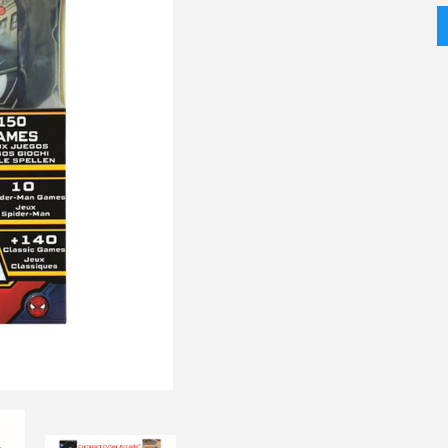
Βρεφικά Παιχνίδια
Παιδικά Ρολόγια
δια για παιδιά 7
Μουσικά Dance Mat
Ξυπνητήρια
 ετών
Τηλεκατευθυνόμενα
Παιχνίδια
Παιδικές Κάμερες
δια για ενήλικες
Λούτρινα