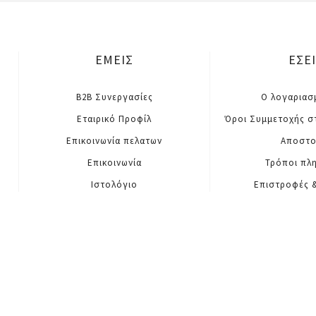
ΕΜΕΙΣ
ΕΣΕ
B2B Συνεργασίες
Ο λογαριασ
Εταιρικό Προφίλ
Όροι Συμμετοχής σ
Επικοινωνία πελατων
Αποστο
Επικοινωνία
Τρόποι πλ
Ιστολόγιο
Επιστροφές 