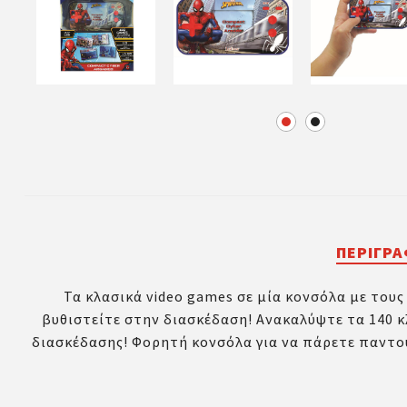
ΠΕΡΙΓΡ
Τα κλασικά video games σε μία κονσόλα με του
βυθιστείτε στην διασκέδαση! Ανακαλύψτε τα 140 κλ
διασκέδασης! Φορητή κονσόλα για να πάρετε παντο