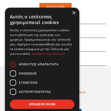
ΠΕΡΙΣΣΌΤΕΡΑ
×
Αυτός ο ιστότοπος
χρησιμοποιεί cookies
Αυτός ο ιστότοπος χρησιμοποιεί cookies
ΕΜΕΙΣ
για τη βελτίωση της εμπειρίας των
χρηστών. Χρησιμοποιώντας τον ιστότοπό
ΕΣΕΙΣ
μας, παρέχετε τη συγκατάθεσή σας για όλα
τα cookies σύμφωνα με την Πολιτική μας
για τα cookies.
Διαβάστε περισσότερα
ΠΛΗΡΟΦΟΡΙΕΣ
ΑΠΟΛΎΤΩΣ ΑΠΑΡΑΊΤΗΤΑ
ΑΠΌΔΟΣΗΣ
ΣΤΌΧΕΥΣΗΣ
ΛΕΙΤΟΥΡΓΙΚΌΤΗΤΑΣ
Powered by
Radicode
-
nopCommerce
© 2026 Real Fun Toys
ΑΠΟΔΟΧΉ ΌΛΩΝ