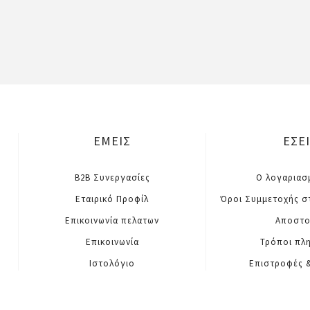
ΕΜΕΙΣ
ΕΣΕ
B2B Συνεργασίες
Ο λογαριασ
Εταιρικό Προφίλ
Όροι Συμμετοχής σ
Επικοινωνία πελατων
Αποστο
Επικοινωνία
Τρόποι πλ
Ιστολόγιο
Επιστροφές 