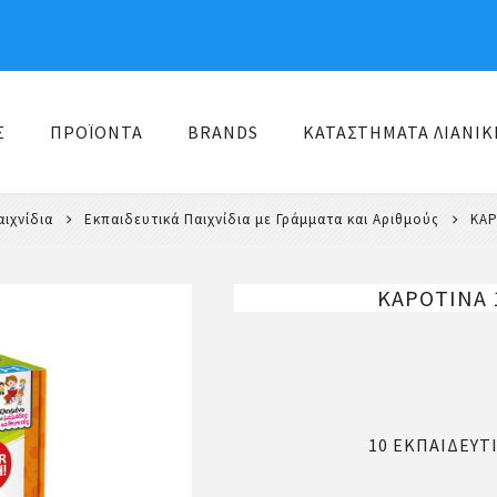
Σ
ΠΡΟΪΟΝΤΑ
BRANDS
ΚΑΤΑΣΤΉΜΑΤΑ ΛΙΑΝΙΚ
ιχνίδια
Εκπαιδευτικά Παιχνίδια με Γράμματα και Αριθμούς
ΚΑΡ
δια για μωρά 0 έως
Εκπαιδευτικά Παιχνίδια
Εκπαιδευτικά Παιχνίδια
Παιδικά Επιτραπέζια
Παιδικά Tablet
Χειροτεχνία
Μουσικά Παιχνίδια
GABBY'S DOLLHOUSE
HARIBO
Hello Kitty
Μοντεσσόρι
Παιχνίδια
Τύμπανα
Εργαστήρια &
Εκπαιδευτικά Laptop -
Παιχνίδια Ζωγραφικής
δια για παιδιά 1
Επιστημονικά Παιχνίδια
Προσχολικά
Οικογενειακά
Computers
Μουσικά Παιχνίδια
ΚΑΡΟΤΙΝΑ 
BIE
FROZEN
Παιδικά Βιβλία
Paw Patrol
ετών
Εκπαιδευτικά Παιχνίδια
Επιτραπέζια Παιχνίδια
Μικρόφωνα - Καραόκε
Επιτραπέζια Παιχνίδια
Παιδικά Walkie Talkies
Δραστηριοτήτων
δια για παιδιά 2
Εκπαιδευτικά Παιχνίδια
Παιδικά Puzzle
Μουσικά Παιχνίδια
Ηλεκτρονικά Παιδικά
Παιδικες Κονσόλες
Σακίδια Ζωγραφικής
ετών
με Γράμματα και
Ντραμς
NIE MOUSE
CAROTINA BABY
SLUMI SCIE
Παιχνίδια & Gadgets
Αριθμούς
Παιδικά Ηχεία και
Προτζέκτορες
δια για παιδιά 3
Μουσικά Παιχνίδια
Παιχνίδια Κατασκευών -
Ακουστικά
Ζωγραφικής
ετών
Εκπαιδευτικά Παιχνίδια
Κιθάρες
Δημιουργίας
Γνώσεων
Επιτραπέζια Παιδικά
Παιχνίδια Ομορφιάς
δια για παιδιά 5
Μουσικά Παιχνίδια
10 ΕΚΠΑΙΔΕΥΤΙ
Μουσικά Παιχνίδια
Φωτιστικά
ετών
Αρμόνια