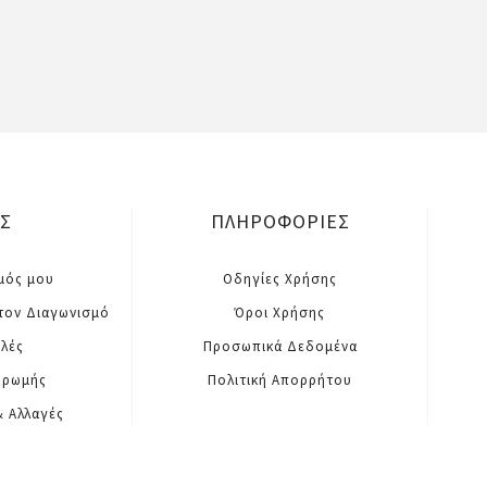
ΙΣ
ΠΛΗΡΟΦΟΡΙΕΣ
μός μου
Οδηγίες Χρήσης
τον Διαγωνισμό
Όροι Χρήσης
λές
Προσωπικά Δεδομένα
ηρωμής
Πολιτική Απορρήτου
& Αλλαγές