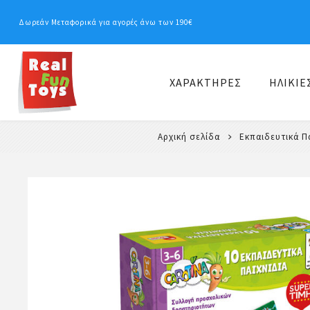
Δωρεάν Μεταφορικά για αγορές άνω των 190€
ΧΑΡΑΚΤΗΡΕΣ
ΗΛΙΚΙΕ
Αρχική σελίδα
Εκπαιδευτικά Πα
Παιχνί
Cra-z-Art
1 ετών
Παιχνί
PEPPA
BAR
έως 2 
Παιχνί
έως 3 
MICKEY MOUSE
MIN
Παιχνί
έως 5 
Παιχνί
έως 7 