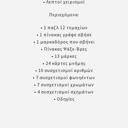
• Λεπτοί χειρισμοί
Περιεχόμενα:
• 1 παζλ 12 τεμαχίων
• 1 πίνακας γράψε σβήσε
• 1 μαρκαδόρος που σβήνει
• Πίνακας Ψάξε-Βρες
• 13 μάρκες
• 24 κάρτες μνήμης
• 10 συσχετισμοί αριθμών
• 7 συσχετισμοί φωνηέντων
• 7 συσχετισμοί χρωμάτων
• 4 συσχετισμοί σχημάτων
• Οδηγίες