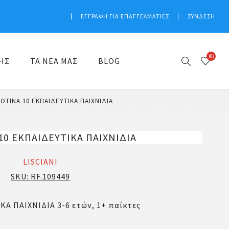
ΕΓΓΡΑΦΉ ΓΙΑ ΕΠΑΓΓΕΛΜΑΤΊΕΣ
ΣΎΝΔΕΣΗ
(0)
ΉΣ
ΤΑ ΝΈΑ ΜΑΣ
BLOG
ΟΤΙΝΑ 10 ΕΚΠΑΙΔΕΥΤΙΚΑ ΠΑΙΧΝΙΔΙΑ
Lilo και Stitch
10 ΕΚΠΑΙΔΕΥΤΙΚΑ ΠΑΙΧΝΙΔΙΑ
SPIDERMAN
LISCIANI
NCE
SKU:
RF.109449
ΚΑ ΠΑΙΧΝΙΔΙΑ 3-6 ετών, 1+ παίκτες