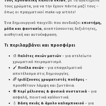
τους προσωπική παλέτα σκιών
, με τα αγαπημένα
τους χρώματα, για να την έχουν πάντα μαζί τους –
όπως οι πραγματικοί make-up artists!
Ένα δημιουργικό παιχνίδι που συνδυάζει
επιστήμη,
μόδα και φαντασία
, αναπτύσσοντας δεξιότητες,
αισθητική και αυτοέκφραση.
Τι περιλαμβάνει και προσφέρει
🎨
Παλέτες σκιών ματιών
– για ατελείωτο
χρωματικό πειραματισμό.
🖌️
Πινέλα σκιών
– για επαγγελματικό
αποτέλεσμα στις δημιουργίες.
🌈
Ιριδίζουσες χρωματιστές πούδρες
–
προσθέτουν λάμψη και ζωντάνια.
🐝
Κερί μέλισσας & φυσικά συστατικά
– για
ασφαλή, ποιοτικά καλλυντικά.
💧
Βάση σκιάς & άμυλο καλαμποκιού
– για