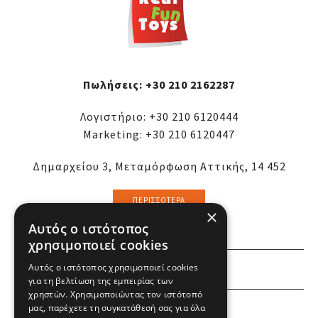
Πωλήσεις:
+30 210 2162287
Λογιστήριο:
+30 210 6120444
Marketing:
+30 210 6120447
Δημαρχείου 3, Μεταμόρφωση Αττικής, 14 452
ΠΕΡΙΣΣΌΤΕΡΑ
×
Αυτός ο ιστότοπος
χρησιμοποιεί cookies
Αυτός ο ιστότοπος χρησιμοποιεί cookies
ΕΜΕΙΣ
για τη βελτίωση της εμπειρίας των
χρηστών. Χρησιμοποιώντας τον ιστότοπό
ΕΣΕΙΣ
μας, παρέχετε τη συγκατάθεσή σας για όλα