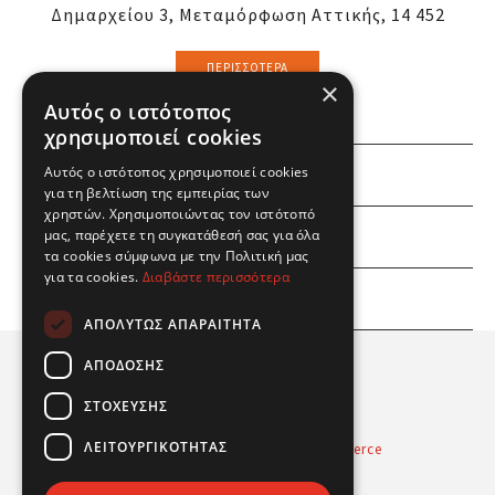
Δημαρχείου 3, Μεταμόρφωση Αττικής, 14 452
ΠΕΡΙΣΣΌΤΕΡΑ
×
Αυτός ο ιστότοπος
χρησιμοποιεί cookies
Αυτός ο ιστότοπος χρησιμοποιεί cookies
ΕΜΕΙΣ
για τη βελτίωση της εμπειρίας των
χρηστών. Χρησιμοποιώντας τον ιστότοπό
ΕΣΕΙΣ
μας, παρέχετε τη συγκατάθεσή σας για όλα
τα cookies σύμφωνα με την Πολιτική μας
για τα cookies.
Διαβάστε περισσότερα
ΠΛΗΡΟΦΟΡΙΕΣ
ΑΠΟΛΎΤΩΣ ΑΠΑΡΑΊΤΗΤΑ
ΑΠΌΔΟΣΗΣ
ΣΤΌΧΕΥΣΗΣ
ΛΕΙΤΟΥΡΓΙΚΌΤΗΤΑΣ
Powered by
Radicode
-
nopCommerce
© 2026 Real Fun Toys