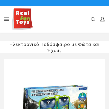
Αρχική σελίδα
KΟΝΣΟΛΕΣ
Ηλεκτρονικό Ποδόσφαιρο με Φώτα και Ήχους
Ηλεκτρονικό Ποδόσφαιρο με Φώτα και
Ήχους