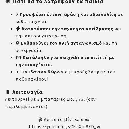
🌟 Γιατί θα το λατρέψουν τα παιδιά
⚡
Προσφέρει έντονη δράση και αδρεναλίνη
σε
κάθε παιχνίδι.
🧠
Αναπτύσσει την ταχύτητα αντίδρασης
και
την αυτοσυγκέντρωση.
⚽
Ενθαρρύνει τον υγιή ανταγωνισμό
και τη
συνεργασία.
👪
Κατάλληλο για παιχνίδι στο σπίτι ή με
την οικογένεια.
🎁
Το ιδανικό δώρο
για μικρούς λάτρεις του
ποδοσφαίρου!
🔋 Λειτουργία
Λειτουργεί με 3 μπαταρίες LR6 / AA (δεν
περιλαμβάνονται).
🎬 Δείτε το βίντεο εδώ:
https://youtu.be/sCKqXm8FD_w