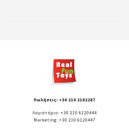
Πωλήσεις:
+30 210 2162287
Λογιστήριο:
+30 210 6120444
Marketing:
+30 210 6120447