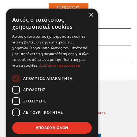
ΠΕΡΙΣΣΌΤΕΡΑ
×
Αυτός ο ιστότοπος
χρησιμοποιεί cookies
Αυτός ο ιστότοπος χρησιμοποιεί cookies
ΕΜΕΙΣ
για τη βελτίωση της εμπειρίας των
χρηστών. Χρησιμοποιώντας τον ιστότοπό
ΕΣΕΙΣ
μας, παρέχετε τη συγκατάθεσή σας για όλα
τα cookies σύμφωνα με την Πολιτική μας
για τα cookies.
Διαβάστε περισσότερα
ΠΛΗΡΟΦΟΡΙΕΣ
ΑΠΟΛΎΤΩΣ ΑΠΑΡΑΊΤΗΤΑ
ΑΠΌΔΟΣΗΣ
ΣΤΌΧΕΥΣΗΣ
ΛΕΙΤΟΥΡΓΙΚΌΤΗΤΑΣ
Powered by
Radicode
-
nopCommerce
© 2026 Real Fun Toys
ΑΠΟΔΟΧΉ ΌΛΩΝ