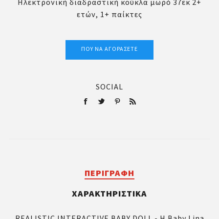
Ηλεκτρονική διαδραστική κούκλα μωρό 37εκ 2+
ετών, 1+ παίκτες
ΠΟΎ ΝΑ ΑΓΟΡΆΣΕΤΕ
SOCIAL
ΠΕΡΙΓΡΑΦΉ
ΧΑΡΑΚΤΗΡΙΣΤΙΚΆ
REALISTIC INTERACTIVE BABY DOLL - Η Baby Lina